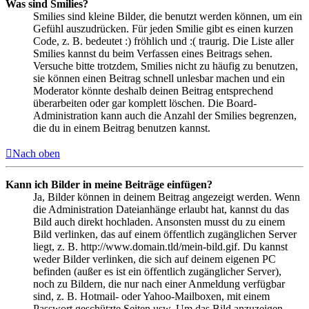
Was sind Smilies?
Smilies sind kleine Bilder, die benutzt werden können, um ein
Gefühl auszudrücken. Für jeden Smilie gibt es einen kurzen
Code, z. B. bedeutet :) fröhlich und :( traurig. Die Liste aller
Smilies kannst du beim Verfassen eines Beitrags sehen.
Versuche bitte trotzdem, Smilies nicht zu häufig zu benutzen,
sie können einen Beitrag schnell unlesbar machen und ein
Moderator könnte deshalb deinen Beitrag entsprechend
überarbeiten oder gar komplett löschen. Die Board-
Administration kann auch die Anzahl der Smilies begrenzen,
die du in einem Beitrag benutzen kannst.
Nach oben
Kann ich Bilder in meine Beiträge einfügen?
Ja, Bilder können in deinem Beitrag angezeigt werden. Wenn
die Administration Dateianhänge erlaubt hat, kannst du das
Bild auch direkt hochladen. Ansonsten musst du zu einem
Bild verlinken, das auf einem öffentlich zugänglichen Server
liegt, z. B. http://www.domain.tld/mein-bild.gif. Du kannst
weder Bilder verlinken, die sich auf deinem eigenen PC
befinden (außer es ist ein öffentlich zugänglicher Server),
noch zu Bildern, die nur nach einer Anmeldung verfügbar
sind, z. B. Hotmail- oder Yahoo-Mailboxen, mit einem
Passwort geschützte Seiten usw. Um das Bild anzuzeigen,