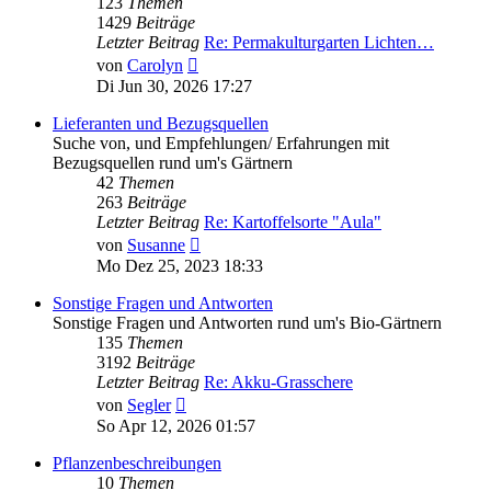
123
Themen
1429
Beiträge
Letzter Beitrag
Re: Permakulturgarten Lichten…
Neuester
von
Carolyn
Beitrag
Di Jun 30, 2026 17:27
Lieferanten und Bezugsquellen
Suche von, und Empfehlungen/ Erfahrungen mit
Bezugsquellen rund um's Gärtnern
42
Themen
263
Beiträge
Letzter Beitrag
Re: Kartoffelsorte "Aula"
Neuester
von
Susanne
Beitrag
Mo Dez 25, 2023 18:33
Sonstige Fragen und Antworten
Sonstige Fragen und Antworten rund um's Bio-Gärtnern
135
Themen
3192
Beiträge
Letzter Beitrag
Re: Akku-Grasschere
Neuester
von
Segler
Beitrag
So Apr 12, 2026 01:57
Pflanzenbeschreibungen
10
Themen