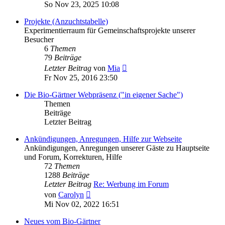
Beitrag
So Nov 23, 2025 10:08
Projekte (Anzuchtstabelle)
Experimentierraum für Gemeinschaftsprojekte unserer
Besucher
6
Themen
79
Beiträge
Neuester
Letzter Beitrag
von
Mia
Beitrag
Fr Nov 25, 2016 23:50
Die Bio-Gärtner Webpräsenz ("in eigener Sache")
Themen
Beiträge
Letzter Beitrag
Ankündigungen, Anregungen, Hilfe zur Webseite
Ankündigungen, Anregungen unserer Gäste zu Hauptseite
und Forum, Korrekturen, Hilfe
72
Themen
1288
Beiträge
Letzter Beitrag
Re: Werbung im Forum
Neuester
von
Carolyn
Beitrag
Mi Nov 02, 2022 16:51
Neues vom Bio-Gärtner