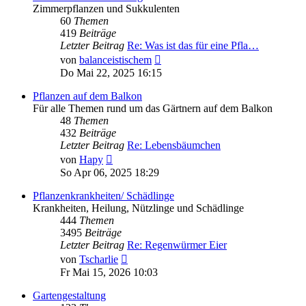
Zimmerpflanzen und Sukkulenten
60
Themen
419
Beiträge
Letzter Beitrag
Re: Was ist das für eine Pfla…
Neuester
von
balanceistischem
Beitrag
Do Mai 22, 2025 16:15
Pflanzen auf dem Balkon
Für alle Themen rund um das Gärtnern auf dem Balkon
48
Themen
432
Beiträge
Letzter Beitrag
Re: Lebensbäumchen
Neuester
von
Hapy
Beitrag
So Apr 06, 2025 18:29
Pflanzenkrankheiten/ Schädlinge
Krankheiten, Heilung, Nützlinge und Schädlinge
444
Themen
3495
Beiträge
Letzter Beitrag
Re: Regenwürmer Eier
Neuester
von
Tscharlie
Beitrag
Fr Mai 15, 2026 10:03
Gartengestaltung