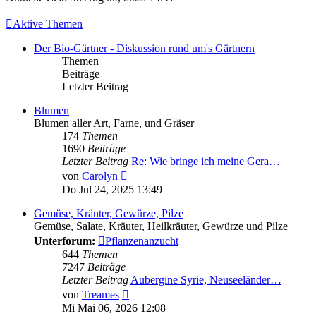
Aktive Themen
Der Bio-Gärtner - Diskussion rund um's Gärtnern
Themen
Beiträge
Letzter Beitrag
Blumen
Blumen aller Art, Farne, und Gräser
174
Themen
1690
Beiträge
Letzter Beitrag
Re: Wie bringe ich meine Gera…
Neuester
von
Carolyn
Beitrag
Do Jul 24, 2025 13:49
Gemüse, Kräuter, Gewürze, Pilze
Gemüse, Salate, Kräuter, Heilkräuter, Gewürze und Pilze
Unterforum:
Pflanzenanzucht
644
Themen
7247
Beiträge
Letzter Beitrag
Aubergine Syrie, Neuseeländer…
Neuester
von
Treames
Beitrag
Mi Mai 06, 2026 12:08