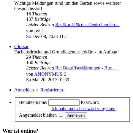
Wichtige Meldungen rund um den Garten sowie weiterer
Gesprächsstoff
16
Themen
137
Beiträge
Letzter Beitrag
Re: Nur 11% der Deutschen leb…
Neuester
von
oxi
Beitrag
So Dez 08, 2024 11:11
Glossar
Fachausdrücke und Grundlegendes erklärt - im Aufbau!
29
Themen
160
Beiträge
Letzter Beitrag
Re: Begriffserklärungen - Buc…
Neuester
von
ANONYMUS
Beitrag
Sa Mai 20, 2017 01:39
Anmelden
•
Registrieren
Benutzername:
Passwort:
Ich habe mein Passwort vergessen
|
Angemeldet bleiben
Wer ist online?