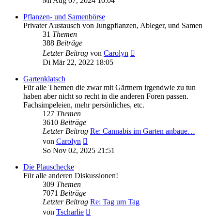
Mi Aug 07, 2024 10:04
Pflanzen- und Samenbörse
Privater Austausch von Jungpflanzen, Ableger, und Samen
31
Themen
388
Beiträge
Neuester
Letzter Beitrag
von
Carolyn
Beitrag
Di Mär 22, 2022 18:05
Gartenklatsch
Für alle Themen die zwar mit Gärtnern irgendwie zu tun
haben aber nicht so recht in die anderen Foren passen.
Fachsimpeleien, mehr persönliches, etc.
127
Themen
3610
Beiträge
Letzter Beitrag
Re: Cannabis im Garten anbaue…
Neuester
von
Carolyn
Beitrag
So Nov 02, 2025 21:51
Die Plauschecke
Für alle anderen Diskussionen!
309
Themen
7071
Beiträge
Letzter Beitrag
Re: Tag um Tag
Neuester
von
Tscharlie