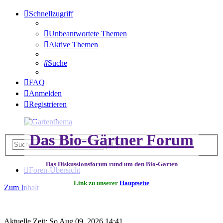
Schnellzugriff
Unbeantwortete Themen
Aktive Themen
Suche
FAQ
Anmelden
Registrieren
Das Bio-Gärtner Forum
Erweiterte
Suche
Suche
Das Diskussionsforum rund um den Bio-Garten
Foren-Übersicht
Link zu unserer
Hauptseite
Zum Inhalt
Aktuelle Zeit: So Aug 09, 2026 14:41