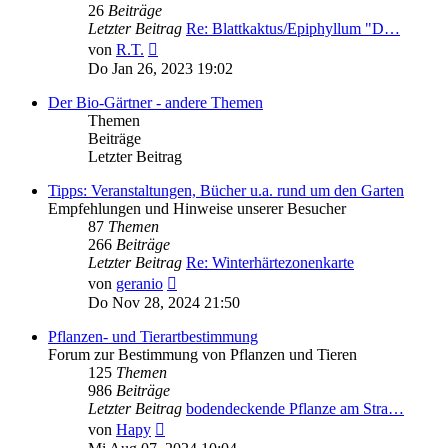
26
Beiträge
Letzter Beitrag
Re: Blattkaktus/Epiphyllum "D…
Neuester
von
R.T.
Beitrag
Do Jan 26, 2023 19:02
Der Bio-Gärtner - andere Themen
Themen
Beiträge
Letzter Beitrag
Tipps: Veranstaltungen, Bücher u.a. rund um den Garten
Empfehlungen und Hinweise unserer Besucher
87
Themen
266
Beiträge
Letzter Beitrag
Re: Winterhärtezonenkarte
Neuester
von
geranio
Beitrag
Do Nov 28, 2024 21:50
Pflanzen- und Tierartbestimmung
Forum zur Bestimmung von Pflanzen und Tieren
125
Themen
986
Beiträge
Letzter Beitrag
bodendeckende Pflanze am Stra…
Neuester
von
Hapy
Beitrag