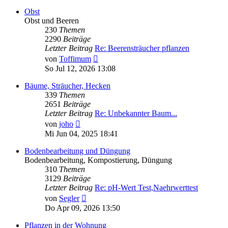
Obst
Obst und Beeren
230
Themen
2290
Beiträge
Letzter Beitrag
Re: Beerensträucher pflanzen
Neuester
von
Toffimum
Beitrag
So Jul 12, 2026 13:08
Bäume, Sträucher, Hecken
339
Themen
2651
Beiträge
Letzter Beitrag
Re: Unbekannter Baum...
Neuester
von
joho
Beitrag
Mi Jun 04, 2025 18:41
Bodenbearbeitung und Düngung
Bodenbearbeitung, Kompostierung, Düngung
310
Themen
3129
Beiträge
Letzter Beitrag
Re: pH-Wert Test,Naehrwerttest
Neuester
von
Segler
Beitrag
Do Apr 09, 2026 13:50
Pflanzen in der Wohnung