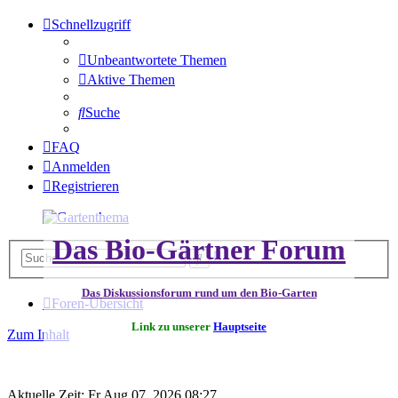
Schnellzugriff
Unbeantwortete Themen
Aktive Themen
Suche
FAQ
Anmelden
Registrieren
Das Bio-Gärtner Forum
Erweiterte
Suche
Suche
Das Diskussionsforum rund um den Bio-Garten
Foren-Übersicht
Link zu unserer
Hauptseite
Zum Inhalt
Aktuelle Zeit: Fr Aug 07, 2026 08:27