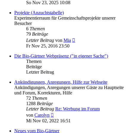
Beitrag
So Nov 23, 2025 10:08
Projekte (Anzuchtstabelle)
Experimentierraum für Gemeinschaftsprojekte unserer
Besucher
6
Themen
79
Beiträge
Neuester
Letzter Beitrag
von
Mia
Beitrag
Fr Nov 25, 2016 23:50
Die Bio-Gärtner Webpräsenz ("in eigener Sache")
Themen
Beiträge
Letzter Beitrag
Ankündigungen, Anregungen, Hilfe zur Webseite
Ankündigungen, Anregungen unserer Gäste zu Hauptseite
und Forum, Korrekturen, Hilfe
72
Themen
1288
Beiträge
Letzter Beitrag
Re: Werbung im Forum
Neuester
von
Carolyn
Beitrag
Mi Nov 02, 2022 16:51
Neues vom Bio-Gärtner