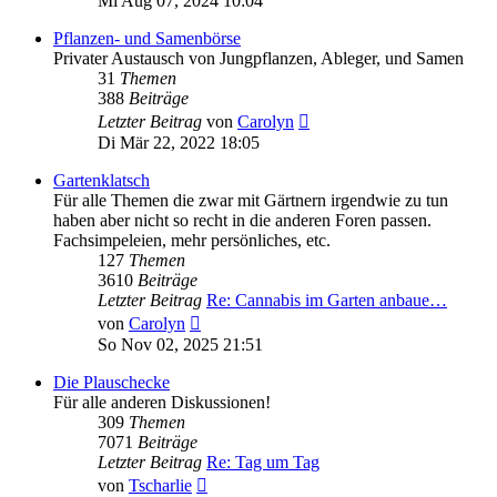
Mi Aug 07, 2024 10:04
Pflanzen- und Samenbörse
Privater Austausch von Jungpflanzen, Ableger, und Samen
31
Themen
388
Beiträge
Neuester
Letzter Beitrag
von
Carolyn
Beitrag
Di Mär 22, 2022 18:05
Gartenklatsch
Für alle Themen die zwar mit Gärtnern irgendwie zu tun
haben aber nicht so recht in die anderen Foren passen.
Fachsimpeleien, mehr persönliches, etc.
127
Themen
3610
Beiträge
Letzter Beitrag
Re: Cannabis im Garten anbaue…
Neuester
von
Carolyn
Beitrag
So Nov 02, 2025 21:51
Die Plauschecke
Für alle anderen Diskussionen!
309
Themen
7071
Beiträge
Letzter Beitrag
Re: Tag um Tag
Neuester
von
Tscharlie