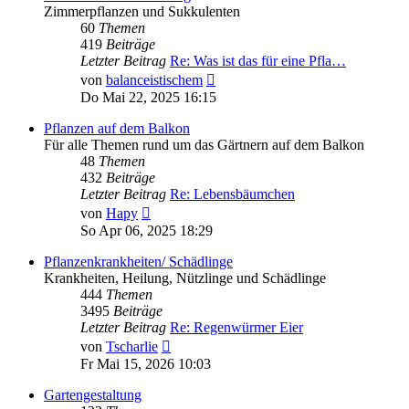
Zimmerpflanzen und Sukkulenten
60
Themen
419
Beiträge
Letzter Beitrag
Re: Was ist das für eine Pfla…
Neuester
von
balanceistischem
Beitrag
Do Mai 22, 2025 16:15
Pflanzen auf dem Balkon
Für alle Themen rund um das Gärtnern auf dem Balkon
48
Themen
432
Beiträge
Letzter Beitrag
Re: Lebensbäumchen
Neuester
von
Hapy
Beitrag
So Apr 06, 2025 18:29
Pflanzenkrankheiten/ Schädlinge
Krankheiten, Heilung, Nützlinge und Schädlinge
444
Themen
3495
Beiträge
Letzter Beitrag
Re: Regenwürmer Eier
Neuester
von
Tscharlie
Beitrag
Fr Mai 15, 2026 10:03
Gartengestaltung