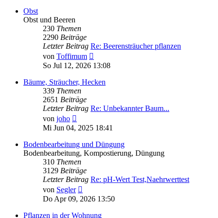
Obst
Obst und Beeren
230
Themen
2290
Beiträge
Letzter Beitrag
Re: Beerensträucher pflanzen
Neuester
von
Toffimum
Beitrag
So Jul 12, 2026 13:08
Bäume, Sträucher, Hecken
339
Themen
2651
Beiträge
Letzter Beitrag
Re: Unbekannter Baum...
Neuester
von
joho
Beitrag
Mi Jun 04, 2025 18:41
Bodenbearbeitung und Düngung
Bodenbearbeitung, Kompostierung, Düngung
310
Themen
3129
Beiträge
Letzter Beitrag
Re: pH-Wert Test,Naehrwerttest
Neuester
von
Segler
Beitrag
Do Apr 09, 2026 13:50
Pflanzen in der Wohnung