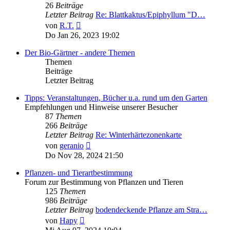
26
Beiträge
Letzter Beitrag
Re: Blattkaktus/Epiphyllum "D…
Neuester
von
R.T.
Beitrag
Do Jan 26, 2023 19:02
Der Bio-Gärtner - andere Themen
Themen
Beiträge
Letzter Beitrag
Tipps: Veranstaltungen, Bücher u.a. rund um den Garten
Empfehlungen und Hinweise unserer Besucher
87
Themen
266
Beiträge
Letzter Beitrag
Re: Winterhärtezonenkarte
Neuester
von
geranio
Beitrag
Do Nov 28, 2024 21:50
Pflanzen- und Tierartbestimmung
Forum zur Bestimmung von Pflanzen und Tieren
125
Themen
986
Beiträge
Letzter Beitrag
bodendeckende Pflanze am Stra…
Neuester
von
Hapy
Beitrag