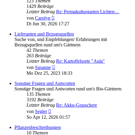
123
Themen
1429
Beiträge
Letzter Beitrag
Re: Permakulturgarten Lichten…
Neuester
von
Carolyn
Beitrag
Di Jun 30, 2026 17:27
Lieferanten und Bezugsquellen
Suche von, und Empfehlungen/ Erfahrungen mit
Bezugsquellen rund um's Gärtnern
42
Themen
263
Beiträge
Letzter Beitrag
Re: Kartoffelsorte "Aula"
Neuester
von
Susanne
Beitrag
Mo Dez 25, 2023 18:33
Sonstige Fragen und Antworten
Sonstige Fragen und Antworten rund um's Bio-Gärtnern
135
Themen
3192
Beiträge
Letzter Beitrag
Re: Akku-Grasschere
Neuester
von
Segler
Beitrag
So Apr 12, 2026 01:57
Pflanzenbeschreibungen
10
Themen