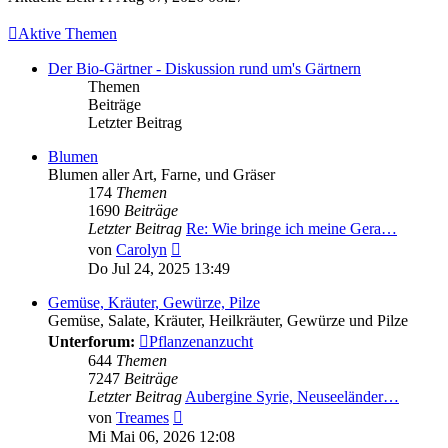
Aktive Themen
Der Bio-Gärtner - Diskussion rund um's Gärtnern
Themen
Beiträge
Letzter Beitrag
Blumen
Blumen aller Art, Farne, und Gräser
174
Themen
1690
Beiträge
Letzter Beitrag
Re: Wie bringe ich meine Gera…
Neuester
von
Carolyn
Beitrag
Do Jul 24, 2025 13:49
Gemüse, Kräuter, Gewürze, Pilze
Gemüse, Salate, Kräuter, Heilkräuter, Gewürze und Pilze
Unterforum:
Pflanzenanzucht
644
Themen
7247
Beiträge
Letzter Beitrag
Aubergine Syrie, Neuseeländer…
Neuester
von
Treames
Beitrag
Mi Mai 06, 2026 12:08