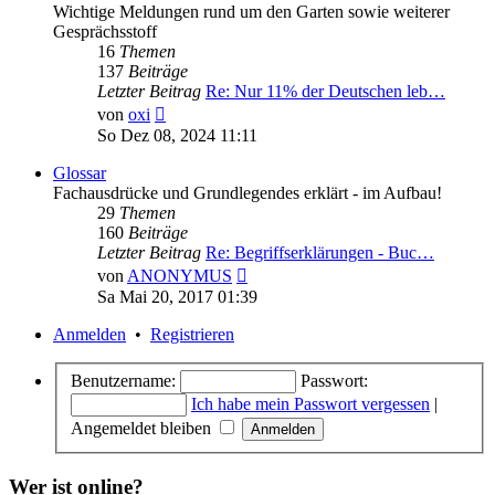
Wichtige Meldungen rund um den Garten sowie weiterer
Gesprächsstoff
16
Themen
137
Beiträge
Letzter Beitrag
Re: Nur 11% der Deutschen leb…
Neuester
von
oxi
Beitrag
So Dez 08, 2024 11:11
Glossar
Fachausdrücke und Grundlegendes erklärt - im Aufbau!
29
Themen
160
Beiträge
Letzter Beitrag
Re: Begriffserklärungen - Buc…
Neuester
von
ANONYMUS
Beitrag
Sa Mai 20, 2017 01:39
Anmelden
•
Registrieren
Benutzername:
Passwort:
Ich habe mein Passwort vergessen
|
Angemeldet bleiben
Wer ist online?