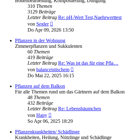
Bodenbearbeitung, Kompostierung, Düngung
310
Themen
3129
Beiträge
Letzter Beitrag
Re: pH-Wert Test,Naehrwerttest
Neuester
von
Segler
Beitrag
Do Apr 09, 2026 13:50
Pflanzen in der Wohnung
Zimmerpflanzen und Sukkulenten
60
Themen
419
Beiträge
Letzter Beitrag
Re: Was ist das für eine Pfla…
Neuester
von
balanceistischem
Beitrag
Do Mai 22, 2025 16:15
Pflanzen auf dem Balkon
Für alle Themen rund um das Gärtnern auf dem Balkon
48
Themen
432
Beiträge
Letzter Beitrag
Re: Lebensbäumchen
Neuester
von
Hapy
Beitrag
So Apr 06, 2025 18:29
Pflanzenkrankheiten/ Schädlinge
Krankheiten, Heilung, Nützlinge und Schädlinge