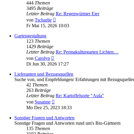
444
Themen
3495
Beiträge
Letzter Beitrag
Re: Regenwürmer Eier
Neuester
von
Tscharlie
Beitrag
Fr Mai 15, 2026 10:03
Gartengestaltung
123
Themen
1429
Beiträge
Letzter Beitrag
Re: Permakulturgarten Lichten…
Neuester
von
Carolyn
Beitrag
Di Jun 30, 2026 17:27
Lieferanten und Bezugsquellen
Suche von, und Empfehlungen/ Erfahrungen mit Bezugsquellen
42
Themen
263
Beiträge
Letzter Beitrag
Re: Kartoffelsorte "Aula"
Neuester
von
Susanne
Beitrag
Mo Dez 25, 2023 18:33
Sonstige Fragen und Antworten
Sonstige Fragen und Antworten rund um's Bio-Gärtnern
135
Themen
3192
Beiträge