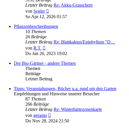
Letzter Beitrag
Re: Akku-Grasschere
Neuester
von
Segler
Beitrag
So Apr 12, 2026 01:57
Pflanzenbeschreibungen
10
Themen
26
Beiträge
Letzter Beitrag
Re: Blattkaktus/Epiphyllum "D…
Neuester
von
R.T.
Beitrag
Do Jan 26, 2023 19:02
Der Bio-Gärtner - andere Themen
Themen
Beiträge
Letzter Beitrag
Tipps: Veranstaltungen, Bücher u.a. rund um den Garten
Empfehlungen und Hinweise unserer Besucher
87
Themen
266
Beiträge
Letzter Beitrag
Re: Winterhärtezonenkarte
Neuester
von
geranio
Beitrag
Do Nov 28, 2024 21:50