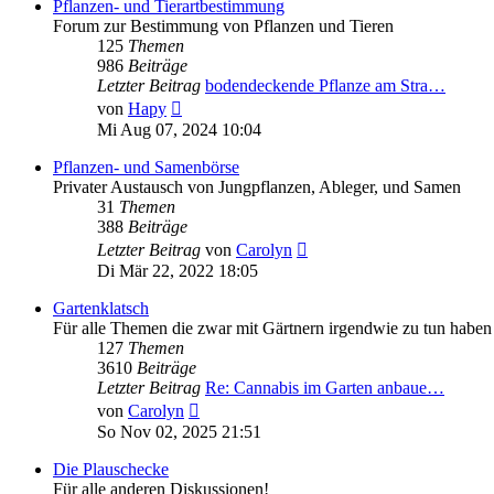
Pflanzen- und Tierartbestimmung
Forum zur Bestimmung von Pflanzen und Tieren
125
Themen
986
Beiträge
Letzter Beitrag
bodendeckende Pflanze am Stra…
Neuester
von
Hapy
Beitrag
Mi Aug 07, 2024 10:04
Pflanzen- und Samenbörse
Privater Austausch von Jungpflanzen, Ableger, und Samen
31
Themen
388
Beiträge
Neuester
Letzter Beitrag
von
Carolyn
Beitrag
Di Mär 22, 2022 18:05
Gartenklatsch
Für alle Themen die zwar mit Gärtnern irgendwie zu tun haben a
127
Themen
3610
Beiträge
Letzter Beitrag
Re: Cannabis im Garten anbaue…
Neuester
von
Carolyn
Beitrag
So Nov 02, 2025 21:51
Die Plauschecke
Für alle anderen Diskussionen!