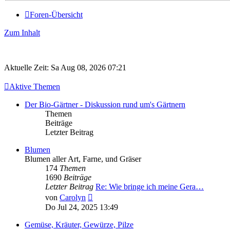
Foren-Übersicht
Zum Inhalt
Aktuelle Zeit: Sa Aug 08, 2026 07:21
Aktive Themen
Der Bio-Gärtner - Diskussion rund um's Gärtnern
Themen
Beiträge
Letzter Beitrag
Blumen
Blumen aller Art, Farne, und Gräser
174
Themen
1690
Beiträge
Letzter Beitrag
Re: Wie bringe ich meine Gera…
Neuester
von
Carolyn
Beitrag
Do Jul 24, 2025 13:49
Gemüse, Kräuter, Gewürze, Pilze