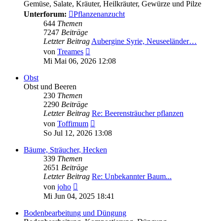
Gemüse, Salate, Kräuter, Heilkräuter, Gewürze und Pilze
Unterforum:
Pflanzenanzucht
644
Themen
7247
Beiträge
Letzter Beitrag
Aubergine Syrie, Neuseeländer…
Neuester
von
Treames
Beitrag
Mi Mai 06, 2026 12:08
Obst
Obst und Beeren
230
Themen
2290
Beiträge
Letzter Beitrag
Re: Beerensträucher pflanzen
Neuester
von
Toffimum
Beitrag
So Jul 12, 2026 13:08
Bäume, Sträucher, Hecken
339
Themen
2651
Beiträge
Letzter Beitrag
Re: Unbekannter Baum...
Neuester
von
joho
Beitrag
Mi Jun 04, 2025 18:41
Bodenbearbeitung und Düngung