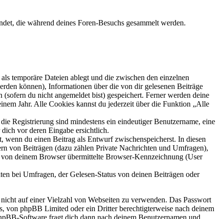
wendet, die während deines Foren-Besuchs gesammelt werden.
als temporäre Dateien ablegt und die zwischen den einzelnen
 werden können), Informationen über die von dir gelesenen Beiträge
 (sofern du nicht angemeldet bist) gespeichert. Ferner werden deine
inem Jahr. Alle Cookies kannst du jederzeit über die Funktion „Alle
 die Registrierung sind mindestens ein eindeutiger Benutzername, eine
dich vor deren Eingabe ersichtlich.
lt, wenn du einen Beitrag als Entwurf zwischenspeicherst. In diesen
ern von Beiträgen (dazu zählen Private Nachrichten und Umfragen),
ie von deinem Browser übermittelte Browser-Kennzeichnung (User
ten bei Umfragen, der Gelesen-Status von deinen Beiträgen oder
t nicht auf einer Vielzahl von Webseiten zu verwenden. Das Passwort
rs, von phpBB Limited oder ein Dritter berechtigterweise nach deinem
e phpBB-Software fragt dich dann nach deinem Benutzernamen und