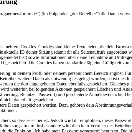
lärung
/bio-gaertner-forum.de“) (im Folgenden „der Betreiber“) die Daten ver
s mehrere Cookies. Cookies sind kleine Textdateien, die dein Browser 
ie aktuelle ID deiner Sitzung (damit dir alle Seitenaufrufe zugeordnet
angemeldet bist) sowie Informationen über deine Teilnahme an Umfragen
ID gespeichert. Die Cookies haben standardmäßig eine Gültigkeit von e
ierung, in deinem Profil oder deinem persönlichem Bereich angibst. Für
reiber weitere Daten als notwendig festgelegt wurden, so ist dies für 
 werden die dort eingegebenen Daten ebenfalls gespeichert. Gleiches gi
e wird weiterhin bei folgenden Aktionen gespeichert: Löschen und Änd
ktivierung, Benutzer-Passwort) und gescheiterte Anmeldeversuche. D
d nicht dauerhaft gespeichert.
eitere Daten gespeichert werden. Dazu gehören dein Abstimmungsverhal
nktionen.
ert, so dass es sicher ist. Jedoch wird dir empfohlen, dieses Passwor
it ihm sorgsam um. Insbesondere wird dich kein Vertreter des Betreibe
nst du die Funktion „Ich habe mein Passwort vergessen“ benutzen. Di