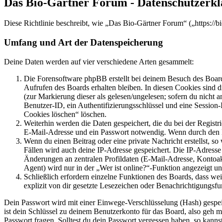
Das Bio-Gärtner Forum - Datenschutzerk
Diese Richtlinie beschreibt, wie „Das Bio-Gärtner Forum“ („https:/
Umfang und Art der Datenspeicherung
Deine Daten werden auf vier verschiedene Arten gesammelt:
Die Forensoftware phpBB erstellt bei deinem Besuch des Board
Aufrufen des Boards erhalten bleiben. In diesen Cookies sind d
(zur Markierung dieser als gelesen/ungelesen; sofern du nicht 
Benutzer-ID, ein Authentifizierungsschlüssel und eine Session-
Cookies löschen“ löschen.
Weiterhin werden die Daten gespeichert, die du bei der Registr
E-Mail-Adresse und ein Passwort notwendig. Wenn durch den Bet
Wenn du einen Beitrag oder eine private Nachricht erstellst, so
Fällen wird auch deine IP-Adresse gespeichert. Die IP-Adress
Änderungen an zentralen Profildaten (E-Mail-Adresse, Kontoa
Agent) wird nur in der „Wer ist online?“-Funktion angezeigt un
Schließlich erfordern einzelne Funktionen des Boards, dass w
explizit von dir gesetzte Lesezeichen oder Benachrichtigungsfu
Dein Passwort wird mit einer Einwege-Verschlüsselung (Hash) gespeich
ist dein Schlüssel zu deinem Benutzerkonto für das Board, also geh m
Passwort fragen. Solltest du dein Passwort vergessen haben, so kan