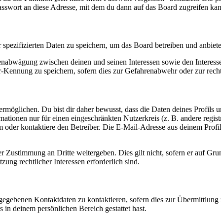
asswort an diese Adresse, mit dem du dann auf das Board zugreifen kan
r spezifizierten Daten zu speichern, um das Board betreiben und anbiet
ssenabwägung zwischen deinen und seinen Interessen sowie den Interes
-Kennung zu speichern, sofern dies zur Gefahrenabwehr oder zur recht
möglichen. Du bist dir daher bewusst, dass die Daten deines Profils und
mationen nur für einen eingeschränkten Nutzerkreis (z. B. andere regist
oder kontaktiere den Betreiber. Die E-Mail-Adresse aus deinem Profil 
r Zustimmung an Dritte weitergeben. Dies gilt nicht, sofern er auf Gr
zung rechtlicher Interessen erforderlich sind.
ngegebenen Kontaktdaten zu kontaktieren, sofern dies zur Übermittlung z
s in deinem persönlichen Bereich gestattet hast.