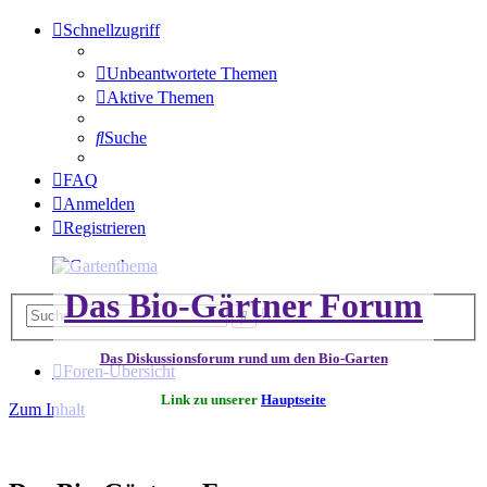
Schnellzugriff
Unbeantwortete Themen
Aktive Themen
Suche
FAQ
Anmelden
Registrieren
Das Bio-Gärtner Forum
Erweiterte
Suche
Suche
Das Diskussionsforum rund um den Bio-Garten
Foren-Übersicht
Link zu unserer
Hauptseite
Zum Inhalt