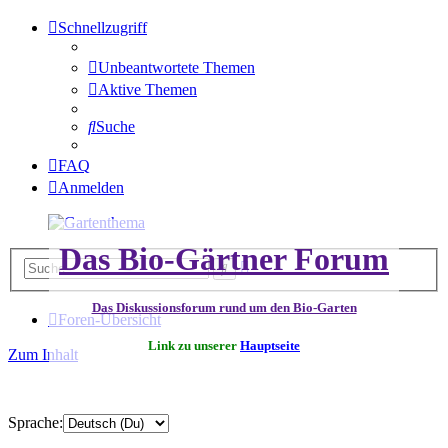
Schnellzugriff
Unbeantwortete Themen
Aktive Themen
Suche
FAQ
Anmelden
Das Bio-Gärtner Forum
Erweiterte
Suche
Suche
Das Diskussionsforum rund um den Bio-Garten
Foren-Übersicht
Link zu unserer
Hauptseite
Zum Inhalt
Sprache: