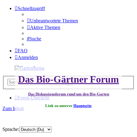
Schnellzugriff
Unbeantwortete Themen
Aktive Themen
Suche
FAQ
Anmelden
Das Bio-Gärtner Forum
Erweiterte
Suche
Suche
Das Diskussionsforum rund um den Bio-Garten
Foren-Übersicht
Link zu unserer
Hauptseite
Zum Inhalt
Sprache: