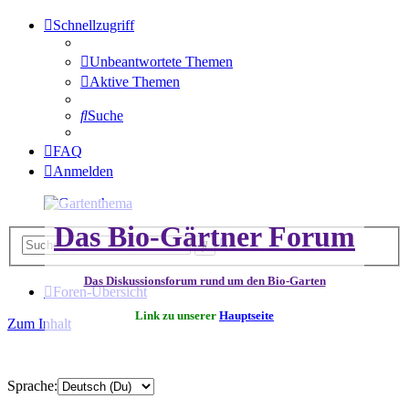
Schnellzugriff
Unbeantwortete Themen
Aktive Themen
Suche
FAQ
Anmelden
Das Bio-Gärtner Forum
Erweiterte
Suche
Suche
Das Diskussionsforum rund um den Bio-Garten
Foren-Übersicht
Link zu unserer
Hauptseite
Zum Inhalt
Sprache: