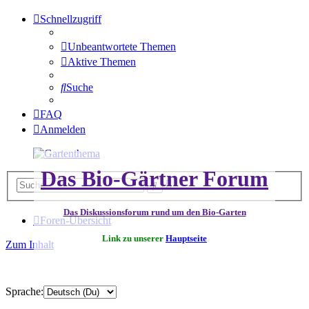
Schnellzugriff
Unbeantwortete Themen
Aktive Themen
Suche
FAQ
Anmelden
Das Bio-Gärtner Forum
Erweiterte
Suche
Suche
Das Diskussionsforum rund um den Bio-Garten
Foren-Übersicht
Link zu unserer
Hauptseite
Zum Inhalt
Sprache: