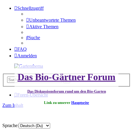
Schnellzugriff
Unbeantwortete Themen
Aktive Themen
Suche
FAQ
Anmelden
Das Bio-Gärtner Forum
Erweiterte
Suche
Suche
Das Diskussionsforum rund um den Bio-Garten
Foren-Übersicht
Link zu unserer
Hauptseite
Zum Inhalt
Sprache: