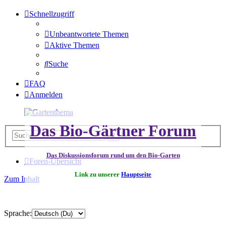
Schnellzugriff
Unbeantwortete Themen
Aktive Themen
Suche
FAQ
Anmelden
Das Bio-Gärtner Forum
Erweiterte
Suche
Suche
Das Diskussionsforum rund um den Bio-Garten
Foren-Übersicht
Link zu unserer
Hauptseite
Zum Inhalt
Sprache: