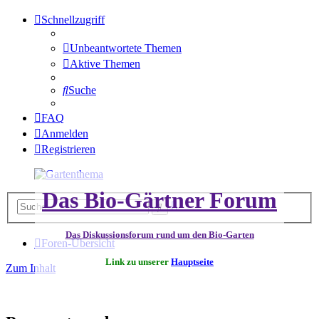
Schnellzugriff
Unbeantwortete Themen
Aktive Themen
Suche
FAQ
Anmelden
Registrieren
Das Bio-Gärtner Forum
Erweiterte
Suche
Suche
Das Diskussionsforum rund um den Bio-Garten
Foren-Übersicht
Link zu unserer
Hauptseite
Zum Inhalt