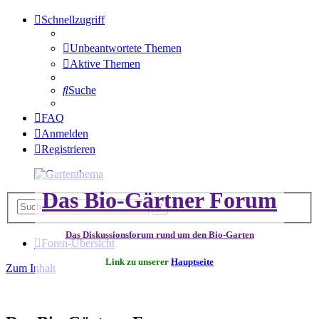
Schnellzugriff
Unbeantwortete Themen
Aktive Themen
Suche
FAQ
Anmelden
Registrieren
Das Bio-Gärtner Forum
Erweiterte
Suche
Suche
Das Diskussionsforum rund um den Bio-Garten
Foren-Übersicht
Link zu unserer
Hauptseite
Zum Inhalt