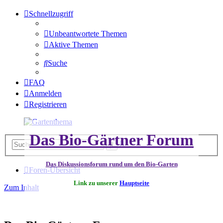
Schnellzugriff
Unbeantwortete Themen
Aktive Themen
Suche
FAQ
Anmelden
Registrieren
Das Bio-Gärtner Forum
Erweiterte
Suche
Suche
Das Diskussionsforum rund um den Bio-Garten
Foren-Übersicht
Link zu unserer
Hauptseite
Zum Inhalt