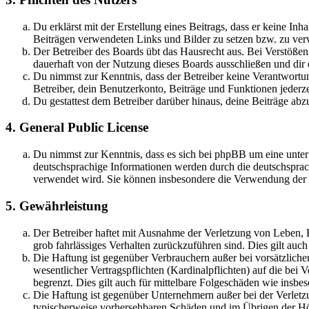
Du erklärst mit der Erstellung eines Beitrags, dass er keine Inh
Beiträgen verwendeten Links und Bilder zu setzen bzw. zu ve
Der Betreiber des Boards übt das Hausrecht aus. Bei Verstöße
dauerhaft von der Nutzung dieses Boards ausschließen und dir e
Du nimmst zur Kenntnis, dass der Betreiber keine Verantwortung 
Betreiber, dein Benutzerkonto, Beiträge und Funktionen jederze
Du gestattest dem Betreiber darüber hinaus, deine Beiträge abz
4. General Public License
Du nimmst zur Kenntnis, dass es sich bei phpBB um eine unter
deutschsprachige Informationen werden durch die deutschsprac
verwendet wird. Sie können insbesondere die Verwendung der S
5. Gewährleistung
Der Betreiber haftet mit Ausnahme der Verletzung von Leben, Kö
grob fahrlässiges Verhalten zurückzuführen sind. Dies gilt au
Die Haftung ist gegenüber Verbrauchern außer bei vorsätzlich
wesentlicher Vertragspflichten (Kardinalpflichten) auf die be
begrenzt. Dies gilt auch für mittelbare Folgeschäden wie ins
Die Haftung ist gegenüber Unternehmern außer bei der Verletzu
typischerweise vorhersehbaren Schäden und im Übrigen der Höh