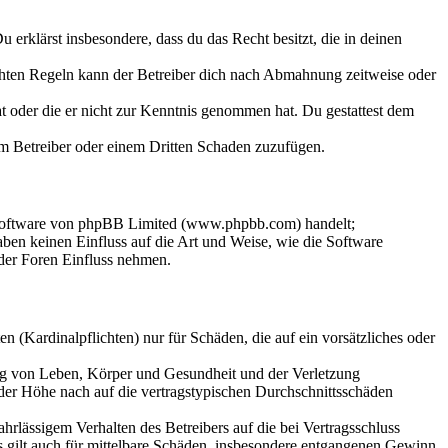
Du erklärst insbesondere, dass du das Recht besitzt, die in deinen
chten Regeln kann der Betreiber dich nach Abmahnung zeitweise oder
hat oder die er nicht zur Kenntnis genommen hat. Du gestattest dem
dem Betreiber oder einem Dritten Schaden zuzufügen.
-Software von phpBB Limited (www.phpbb.com) handelt;
en keinen Einfluss auf die Art und Weise, wie die Software
der Foren Einfluss nehmen.
 (Kardinalpflichten) nur für Schäden, die auf ein vorsätzliches oder
ung von Leben, Körper und Gesundheit und der Verletzung
 der Höhe nach auf die vertragstypischen Durchschnittsschäden
rlässigem Verhalten des Betreibers auf die bei Vertragsschluss
 gilt auch für mittelbare Schäden, insbesondere entgangenen Gewinn.