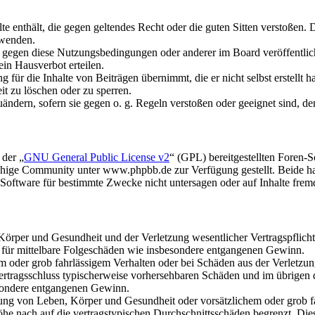
alte enthält, die gegen geltendes Recht oder die guten Sitten verstoßen. 
rwenden.
n gegen diese Nutzungsbedingungen oder anderer im Board veröffentli
in Hausverbot erteilen.
für die Inhalte von Beiträgen übernimmt, die er nicht selbst erstellt 
it zu löschen oder zu sperren.
uändern, sofern sie gegen o. g. Regeln verstoßen oder geeignet sind, 
 der „
GNU General Public License v2
“ (GPL) bereitgestellten Foren
hige Community unter www.phpbb.de zur Verfügung gestellt. Beide hab
oftware für bestimmte Zwecke nicht untersagen oder auf Inhalte frem
rper und Gesundheit und der Verletzung wesentlicher Vertragspflichten
ch für mittelbare Folgeschäden wie insbesondere entgangenen Gewinn.
em oder grob fahrlässigem Verhalten oder bei Schäden aus der Verletz
i Vertragsschluss typischerweise vorhersehbaren Schäden und im übrigen
besondere entgangenen Gewinn.
ng von Leben, Körper und Gesundheit oder vorsätzlichem oder grob fah
e nach auf die vertragstypischen Durchschnittsschäden begrenzt. Dies