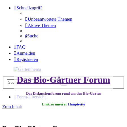
Schnellzugriff
Unbeantwortete Themen
Aktive Themen
Suche
FAQ
Anmelden
Registrieren
Das Bio-Gärtner Forum
Erweiterte
Suche
Suche
Das Diskussionsforum rund um den Bio-Garten
Foren-Übersicht
Link zu unserer
Hauptseite
Zum Inhalt