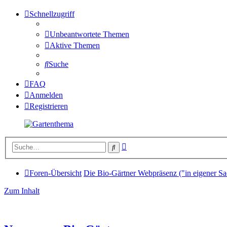
Schnellzugriff
Unbeantwortete Themen
Aktive Themen
Suche
FAQ
Anmelden
Registrieren
Erweiterte
Suche
Suche
Foren-Übersicht
Die Bio-Gärtner Webpräsenz ("in eigener Sa
Zum Inhalt