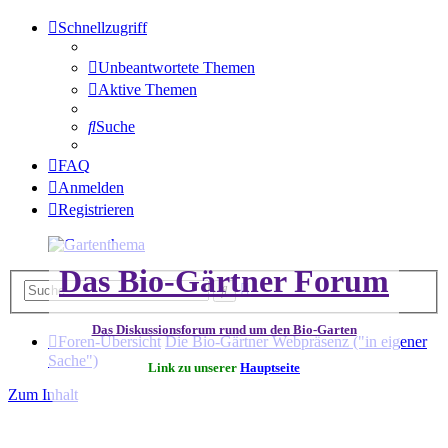
Schnellzugriff
Unbeantwortete Themen
Aktive Themen
Suche
FAQ
Anmelden
Registrieren
Das Bio-Gärtner Forum
Erweiterte
Suche
Suche
Das Diskussionsforum rund um den Bio-Garten
Foren-Übersicht
Die Bio-Gärtner Webpräsenz ("in eigener
Sache")
Link zu unserer
Hauptseite
Zum Inhalt