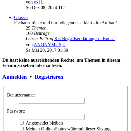
Neuester
von
oxi
Beitrag
So Dez 08, 2024 11:11
Glossar
Fachausdrücke und Grundlegendes erklärt - im Aufbau!
29
Themen
160
Beiträge
Letzter Beitrag
Re: Begriffserklärungen - Buc…
Neuester
von
ANONYMUS
Beitrag
Sa Mai 20, 2017 01:39
Du hast keine ausreichenden Rechte, um Themen in diesem
Forum zu sehen oder zu lesen.
Anmelden
•
Registrieren
Benutzername:
Passwort:
Angemeldet bleiben
Meinen Online-Status während dieser Sitzung