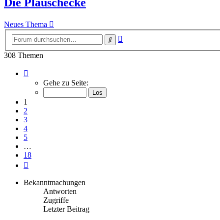
Die Plauschecke
Neues Thema
Erweiterte
Suche
Suche
308 Themen
Seite
1
Gehe zu Seite:
von
18
1
2
3
4
5
…
18
Nächste
Bekanntmachungen
Antworten
Zugriffe
Letzter Beitrag