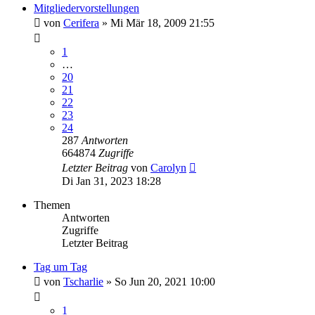
Mitgliedervorstellungen
von
Cerifera
» Mi Mär 18, 2009 21:55
1
…
20
21
22
23
24
287
Antworten
664874
Zugriffe
Letzter Beitrag
von
Carolyn
Di Jan 31, 2023 18:28
Themen
Antworten
Zugriffe
Letzter Beitrag
Tag um Tag
von
Tscharlie
» So Jun 20, 2021 10:00
1