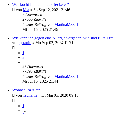
Was kocht Ihr denn heute leckeres?
von
Mia
» So Sep 12, 2021 21:46
3
Antworten
27566
Zugriffe
Letzter Beitrag
von
MartinaM88
Mi Jul 16, 2025 21:46
Wie kann ich gegen eine Allergie vorgehen, wie sind Eure Erf
von
geranio
» Mo Sep 02, 2024 11:51
1
2
3
27
Antworten
77393
Zugriffe
Letzter Beitrag
von
MartinaM88
Mi Jul 16, 2025 21:44
Wohnen im Alter.
von
Tscharlie
» Di Mai 05, 2020 09:15
1
…