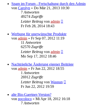
Spam im Forum - Freischaltung durch den Admin
von
Carolyn
» Do Mär 21, 2013 10:30
7
Antworten
49274
Zugriffe
Letzter Beitrag
von
admin
Fr Feb 28, 2014 18:43
Werbung für unerwünschte Produkte
von
admin
» Fr Sep 07, 2012 11:19
11
Antworten
62570
Zugriffe
Letzter Beitrag
von
admin
Mo Sep 17, 2012 18:46
Nachträgliche Änderung eigener Beiträge
von
admin
» Fr Jun 22, 2012 18:55
1
Antworten
26912
Zugriffe
Letzter Beitrag
von
Wasnun
Fr Jun 22, 2012 19:59
alte Bio-Gaertner-Version?
von
pocoloco
» Mi Apr 18, 2012 16:18
7
Antworten