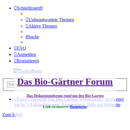
Schnellzugriff
Unbeantwortete Themen
Aktive Themen
Suche
FAQ
Anmelden
Registrieren
Das Bio-Gärtner Forum
Erweiterte
Suche
Suche
Das Diskussionsforum rund um den Bio-Garten
Foren-Übersicht
Die Bio-Gärtner Webpräsenz ("in eigener
Sache")
Ankündigungen, Anregungen, Hilfe zur Webseite
Link zu unserer
Hauptseite
Zum Inhalt