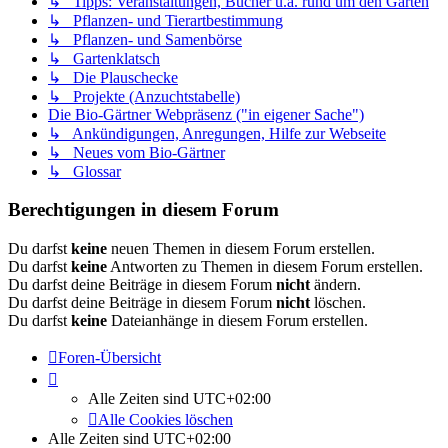
↳ Tipps: Veranstaltungen, Bücher u.a. rund um den Garten
↳ Pflanzen- und Tierartbestimmung
↳ Pflanzen- und Samenbörse
↳ Gartenklatsch
↳ Die Plauschecke
↳ Projekte (Anzuchtstabelle)
Die Bio-Gärtner Webpräsenz ("in eigener Sache")
↳ Ankündigungen, Anregungen, Hilfe zur Webseite
↳ Neues vom Bio-Gärtner
↳ Glossar
Berechtigungen in diesem Forum
Du darfst
keine
neuen Themen in diesem Forum erstellen.
Du darfst
keine
Antworten zu Themen in diesem Forum erstellen.
Du darfst deine Beiträge in diesem Forum
nicht
ändern.
Du darfst deine Beiträge in diesem Forum
nicht
löschen.
Du darfst
keine
Dateianhänge in diesem Forum erstellen.
Foren-Übersicht
Alle Zeiten sind
UTC+02:00
Alle Cookies löschen
Alle Zeiten sind
UTC+02:00