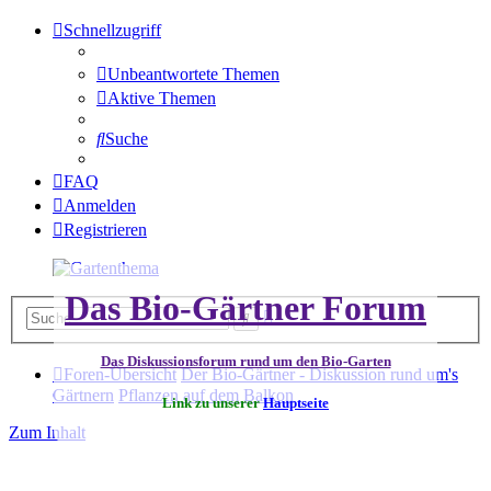
Schnellzugriff
Unbeantwortete Themen
Aktive Themen
Suche
FAQ
Anmelden
Registrieren
Das Bio-Gärtner Forum
Erweiterte
Suche
Suche
Das Diskussionsforum rund um den Bio-Garten
Foren-Übersicht
Der Bio-Gärtner - Diskussion rund um's
Gärtnern
Pflanzen auf dem Balkon
Link zu unserer
Hauptseite
Zum Inhalt