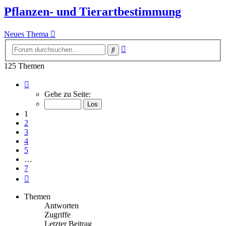
Pflanzen- und Tierartbestimmung
Neues Thema
Erweiterte
Suche
Suche
125 Themen
Seite
1
Gehe zu Seite:
von
7
1
2
3
4
5
…
7
Nächste
Themen
Antworten
Zugriffe
Letzter Beitrag