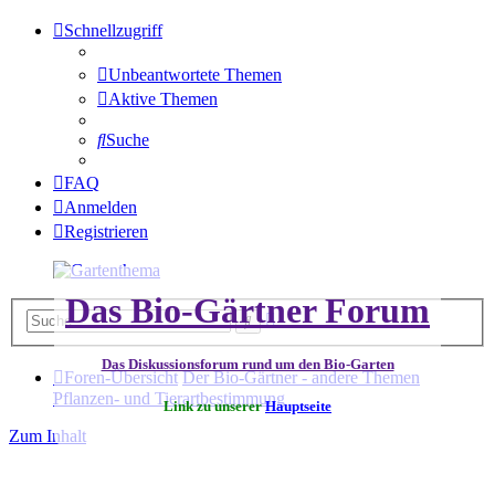
Schnellzugriff
Unbeantwortete Themen
Aktive Themen
Suche
FAQ
Anmelden
Registrieren
Das Bio-Gärtner Forum
Erweiterte
Suche
Suche
Das Diskussionsforum rund um den Bio-Garten
Foren-Übersicht
Der Bio-Gärtner - andere Themen
Pflanzen- und Tierartbestimmung
Link zu unserer
Hauptseite
Zum Inhalt