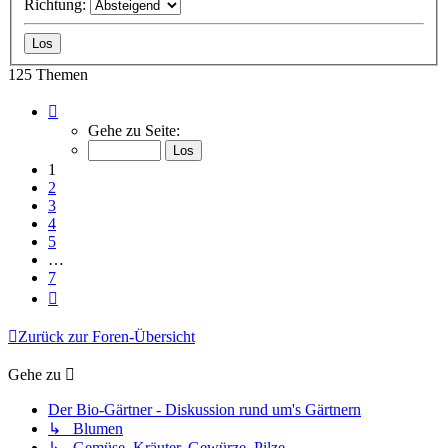
Richtung:
125 Themen
Seite
1
Gehe zu Seite:
von
7
1
2
3
4
5
…
7
Nächste
Zurück zur Foren-Übersicht
Gehe zu
Der Bio-Gärtner - Diskussion rund um's Gärtnern
↳ Blumen
↳ Gemüse, Kräuter, Gewürze, Pilze