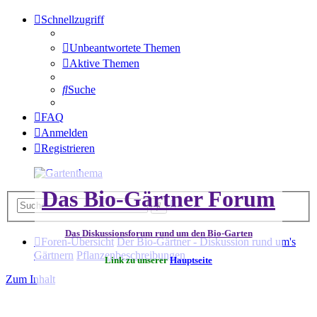
Schnellzugriff
Unbeantwortete Themen
Aktive Themen
Suche
FAQ
Anmelden
Registrieren
Das Bio-Gärtner Forum
Erweiterte
Suche
Suche
Das Diskussionsforum rund um den Bio-Garten
Foren-Übersicht
Der Bio-Gärtner - Diskussion rund um's
Gärtnern
Pflanzenbeschreibungen
Link zu unserer
Hauptseite
Zum Inhalt