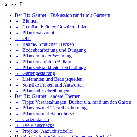
Gehe zu
Der Bio-Gärtner - Diskussion rund um's Gärtnern
↳ Blumen
↳ Gemüse, Kräuter, Gewürze, Pilze
↳ Pflanzenanzucht
↳ Obst
↳ Bäume, Sträucher, Hecken
↳ Bodenbearbeitung und Düngung
↳ Pflanzen in der Wohnung
↳ Pflanzen auf dem Balkon
↳ Pflanzenkrankheiten/ Schädlinge
↳ Gartengestaltung
↳ Lieferanten und Bezugsquellen
↳ Sonstige Fragen und Antworten
↳ Pflanzenbeschreibungen
Der Bio-Gärtner - andere Themen
↳ Tipps: Veranstaltungen, Bücher u.a. rund um den Garten
↳ Pflanzen- und Tierartbestimmung
↳ Pflanzen- und Samenbörse
↳ Gartenklatsch
↳ Die Plauschecke
↳ Projekte (Anzuchtstabelle)
Die Bio-Gärtner Webpräsenz ("in eigener Sache")