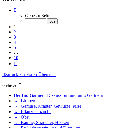
Seite
1
Gehe zu Seite:
von
10
1
2
3
4
5
…
10
Nächste
Zurück zur Foren-Übersicht
Gehe zu
Der Bio-Gärtner - Diskussion rund um's Gärtnern
↳ Blumen
↳ Gemüse, Kräuter, Gewürze, Pilze
↳ Pflanzenanzucht
↳ Obst
↳ Bäume, Sträucher, Hecken
↳ Bodenbearbeitung und Düngung