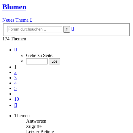
Blumen
Neues Thema
Erweiterte
Suche
Suche
174 Themen
Seite
1
Gehe zu Seite:
von
10
1
2
3
4
5
…
10
Nächste
Themen
Antworten
Zugriffe
Letzter Beitrag