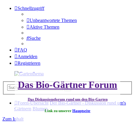
Schnellzugriff
Unbeantwortete Themen
Aktive Themen
Suche
FAQ
Anmelden
Registrieren
Das Bio-Gärtner Forum
Erweiterte
Suche
Suche
Das Diskussionsforum rund um den Bio-Garten
Foren-Übersicht
Der Bio-Gärtner - Diskussion rund um's
Gärtnern
Blumen
Link zu unserer
Hauptseite
Zum Inhalt