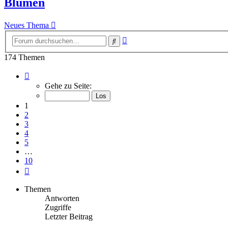
Blumen
Neues Thema
Erweiterte
Suche
Suche
174 Themen
Seite
1
Gehe zu Seite:
von
10
1
2
3
4
5
…
10
Nächste
Themen
Antworten
Zugriffe
Letzter Beitrag