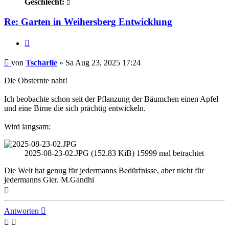
Geschlecht:
Re: Garten in Weihersberg Entwicklung
Zitieren
Beitrag
von
Tscharlie
»
Sa Aug 23, 2025 17:24
Die Obsternte naht!
Ich beobachte schon seit der Pflanzung der Bäumchen einen Apfel
und eine Birne die sich prächtig entwickeln.
Wird langsam:
2025-08-23-02.JPG (152.83 KiB) 15999 mal betrachtet
Die Welt hat genug für jedermanns Bedürfnisse, aber nicht für
jedermanns Gier. M.Gandhi
Nach
oben
Antworten