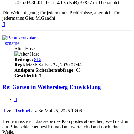
2025-03-30-01.JPG (140.35 KiB) 37827 mal betrachtet
Die Welt hat genug für jedermanns Bedürfnisse, aber nicht für
jedermanns Gier. M.Gandhi
Nach
oben
Tscharlie
Alter Hase
Beiträge:
816
Registriert:
Sa Feb 22, 2020 07:44
Antispam-Sicherheitsabfrage:
63
Geschlecht:
Re: Garten in Weihersberg Entwicklung
Zitieren
Beitrag
von
Tscharlie
»
So Mai 25, 2025 13:06
Heute musste ich das siebe des Kompostes abbrechen, weil da drin
ein Blindschleichennest ist, na dann warte ich damit noch eine
Weile.