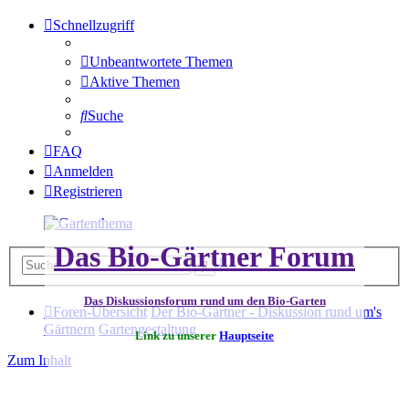
Schnellzugriff
Unbeantwortete Themen
Aktive Themen
Suche
FAQ
Anmelden
Registrieren
Das Bio-Gärtner Forum
Erweiterte
Suche
Suche
Das Diskussionsforum rund um den Bio-Garten
Foren-Übersicht
Der Bio-Gärtner - Diskussion rund um's
Gärtnern
Gartengestaltung
Link zu unserer
Hauptseite
Zum Inhalt