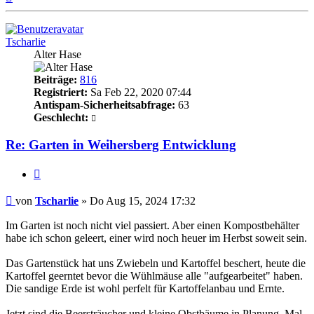
oben
Tscharlie
Alter Hase
Beiträge:
816
Registriert:
Sa Feb 22, 2020 07:44
Antispam-Sicherheitsabfrage:
63
Geschlecht:
Re: Garten in Weihersberg Entwicklung
Zitieren
Beitrag
von
Tscharlie
»
Do Aug 15, 2024 17:32
Im Garten ist noch nicht viel passiert. Aber einen Kompostbehälter
habe ich schon geleert, einer wird noch heuer im Herbst soweit sein.
Das Gartenstück hat uns Zwiebeln und Kartoffel beschert, heute die
Kartoffel geerntet bevor die Wühlmäuse alle "aufgearbeitet" haben.
Die sandige Erde ist wohl perfelt für Kartoffelanbau und Ernte.
Jetzt sind die Beersträucher und kleine Obstbäume in Planung. Mal