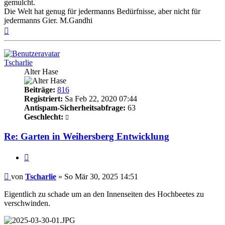
gemulcht.
Die Welt hat genug für jedermanns Bedürfnisse, aber nicht für
jedermanns Gier. M.Gandhi
Nach
oben
Tscharlie
Alter Hase
Beiträge:
816
Registriert:
Sa Feb 22, 2020 07:44
Antispam-Sicherheitsabfrage:
63
Geschlecht:
Re: Garten in Weihersberg Entwicklung
Zitieren
Beitrag
von
Tscharlie
»
So Mär 30, 2025 14:51
Eigentlich zu schade um an den Innenseiten des Hochbeetes zu
verschwinden.