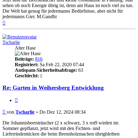
sehen ob noch Energie übrig ist, denn am Haus ist noch viel zu tun.
Die Welt hat genug für jedermanns Bedürfnisse, aber nicht für
jedermanns Gier. M.Gandhi
Nach
oben
Tscharlie
Alter Hase
Beiträge:
816
Registriert:
Sa Feb 22, 2020 07:44
Antispam-Sicherheitsabfrage:
63
Geschlecht:
Re: Garten in Weihersberg Entwicklung
Zitieren
Beitrag
von
Tscharlie
»
Do Dez 12, 2024 08:34
Die Johannisbeersträucher (2 x schwarz, 3 x rot9 wirden im
Sommer gepflanzt, jetzt wird mit den Fichten- und
Lieferrindentücken die beim Brennholzmachen übrigbleiben