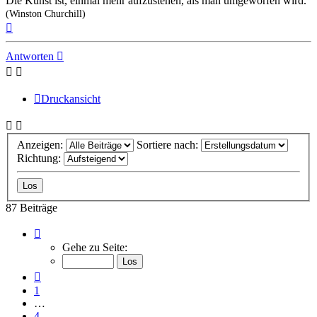
Die Kunst ist, einmal mehr aufzustehen, als man umgeworfen wird.
(Winston Churchill)
Nach
oben
Antworten
Druckansicht
Anzeigen:
Sortiere nach:
Richtung:
87 Beiträge
Seite
8
Gehe zu Seite:
von
8
Vorherige
1
…
4