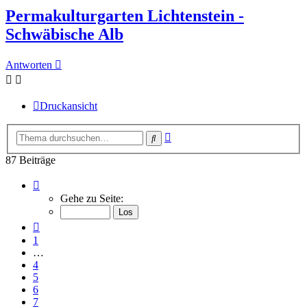
Permakulturgarten Lichtenstein -
Schwäbische Alb
Antworten
Druckansicht
Erweiterte
Suche
Suche
87 Beiträge
Seite
8
Gehe zu Seite:
von
8
Vorherige
1
…
4
5
6
7