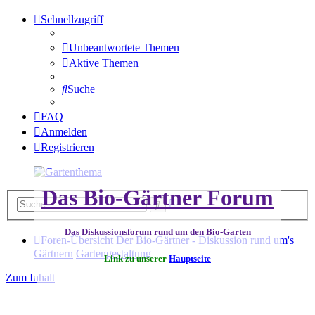
Schnellzugriff
Unbeantwortete Themen
Aktive Themen
Suche
FAQ
Anmelden
Registrieren
Das Bio-Gärtner Forum
Erweiterte
Suche
Suche
Das Diskussionsforum rund um den Bio-Garten
Foren-Übersicht
Der Bio-Gärtner - Diskussion rund um's
Gärtnern
Gartengestaltung
Link zu unserer
Hauptseite
Zum Inhalt