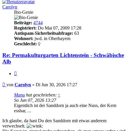
Carolyn
Bio-Genie
Beiträge:
4744
Registriert:
Do Mai 07, 2009 17:28
Antispam-Sicherheitsabfrage:
63
Wohnort:
jwd. in Oberbayern
Geschlecht:
Re: Permakulturgarten Lichtenstein - Schwäbische
Alb
Zitieren
Beitrag
von
Carolyn
»
Di Jun 30, 2026 17:27
Manu
hat geschrieben:
↑
So Jun 07, 2026 13:27
Eigentlich ist der Sanddorn ja auch eine Nuss, der Kern
essbar, ...
Ich glaube, da hast Du den Sanddorn mit etwas anderem
verwechselt.