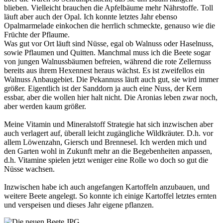
blieben. Vielleicht brauchen die Apfelbäume mehr Nährstoffe. Toll
läuft aber auch der Opal. Ich konnte letztes Jahr ebenso
Opalmarmelade einkochen die herrlich schmeckte, genauso wie die
Früchte der Pflaume.
Was gut vor Ort läuft sind Nüsse, egal ob Walnuss oder Haselnuss,
sowie Pflaumen und Quitten. Manchmal muss ich die Beete sogar
von jungen Walnussbäumen befreien, während die rote Zellernuss
bereits aus ihrem Hexennest heraus wächst. Es ist zweifellos ein
Walnuss Anbaugebiet. Die Pekannuss läuft auch gut, sie wird immer
größer. Eigentlich ist der Sanddorn ja auch eine Nuss, der Kern
essbar, aber die wollen hier halt nicht. Die Aronias leben zwar noch,
aber werden kaum größer.
Meine Vitamin und Mineralstoff Strategie hat sich inzwischen aber
auch verlagert auf, überall leicht zugängliche Wildkräuter. D.h. vor
allem Löwenzahn, Giersch und Brennesel. Ich werden mich und
den Garten wohl in Zukunft mehr an die Begebenheiten anpassen,
d.h. Vitamine spielen jetzt weniger eine Rolle wo doch so gut die
Nüsse wachsen.
Inzwischen habe ich auch angefangen Kartoffeln anzubauen, und
weitere Beete angelegt. So konnte ich einige Kartoffel letztes ernten
und verspeisen und dieses Jahr eigene pflanzen.