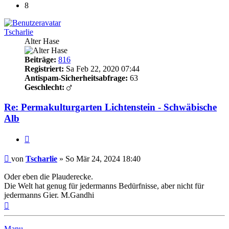
8
Tscharlie
Alter Hase
Beiträge:
816
Registriert:
Sa Feb 22, 2020 07:44
Antispam-Sicherheitsabfrage:
63
Geschlecht:
Re: Permakulturgarten Lichtenstein - Schwäbische
Alb
Zitieren
Beitrag
von
Tscharlie
»
So Mär 24, 2024 18:40
Oder eben die Plauderecke.
Die Welt hat genug für jedermanns Bedürfnisse, aber nicht für
jedermanns Gier. M.Gandhi
Nach
oben
Manu