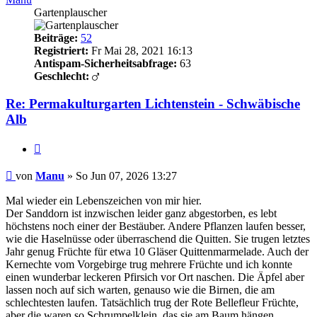
Gartenplauscher
Beiträge:
52
Registriert:
Fr Mai 28, 2021 16:13
Antispam-Sicherheitsabfrage:
63
Geschlecht:
Re: Permakulturgarten Lichtenstein - Schwäbische
Alb
Zitieren
Beitrag
von
Manu
»
So Jun 07, 2026 13:27
Mal wieder ein Lebenszeichen von mir hier.
Der Sanddorn ist inzwischen leider ganz abgestorben, es lebt
höchstens noch einer der Bestäuber. Andere Pflanzen laufen besser,
wie die Haselnüsse oder überraschend die Quitten. Sie trugen letztes
Jahr genug Früchte für etwa 10 Gläser Quittenmarmelade. Auch der
Kernechte vom Vorgebirge trug mehrere Früchte und ich konnte
einen wunderbar leckeren Pfirsich vor Ort naschen. Die Äpfel aber
lassen noch auf sich warten, genauso wie die Birnen, die am
schlechtesten laufen. Tatsächlich trug der Rote Bellefleur Früchte,
aber die waren so Schrumpelklein, das sie am Baum hängen