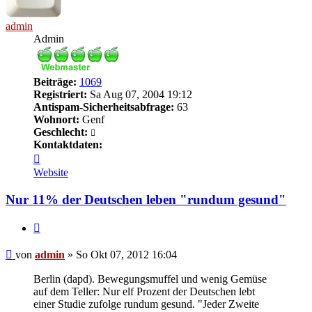
admin
Admin
Beiträge:
1069
Registriert:
Sa Aug 07, 2004 19:12
Antispam-Sicherheitsabfrage:
63
Wohnort:
Genf
Geschlecht:
Kontaktdaten:
Kontaktdaten
von
Website
admin
Nur 11% der Deutschen leben "rundum gesund"
Zitieren
Beitrag
von
admin
»
So Okt 07, 2012 16:04
Berlin (dapd). Bewegungsmuffel und wenig Gemüse
auf dem Teller: Nur elf Prozent der Deutschen lebt
einer Studie zufolge rundum gesund. "Jeder Zweite