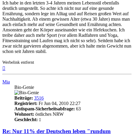
Ich habe in den letzten 3-4 Jahren meinen Lebensstil ebenfalls
deutlich umgestellt. So achte ich nicht nur auf eine gesunde
Ernährung, sondern lege im Alltag und auf Reisen großen Wert auf
Nachhaltigkeit. Ab einem gewissen Alter (etwa 30 Jahre) muss man
auch einfach mehr auf seine Gesundheit und Ernährung achten.
Ansonsten geht der Körper auseinander wie ein Hefekuchen. Ich
treibe daher auch mehr Sport (vor allem Radfahren und Yoga,
Fitnesstraining und Laufen mag ich nicht so sehr). Seitdem habe ich
zwar nicht garvieren abgenommen, aber ich halte mein Gewicht nun
schon seit Jahren stabil.
Werbelink entfernt
Nach
oben
Mia
Bio-Genie
Beiträge:
3516
Registriert:
Fr Jun 04, 2010 22:27
Antispam-Sicherheitsabfrage:
63
Wohnort:
östliches NRW
Geschlecht:
Re: Nur 11% der Deutschen leben "rundum