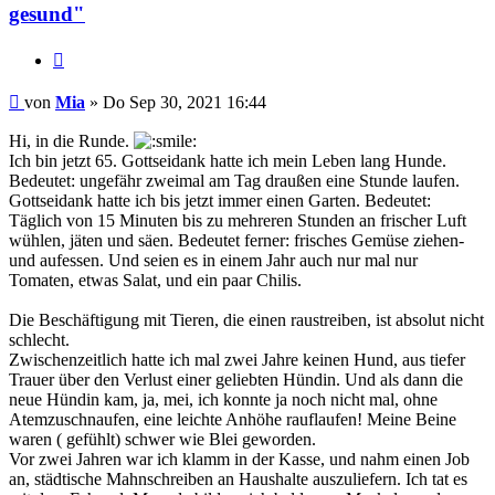
gesund"
Zitieren
Beitrag
von
Mia
»
Do Sep 30, 2021 16:44
Hi, in die Runde.
Ich bin jetzt 65. Gottseidank hatte ich mein Leben lang Hunde.
Bedeutet: ungefähr zweimal am Tag draußen eine Stunde laufen.
Gottseidank hatte ich bis jetzt immer einen Garten. Bedeutet:
Täglich von 15 Minuten bis zu mehreren Stunden an frischer Luft
wühlen, jäten und säen. Bedeutet ferner: frisches Gemüse ziehen-
und aufessen. Und seien es in einem Jahr auch nur mal nur
Tomaten, etwas Salat, und ein paar Chilis.
Die Beschäftigung mit Tieren, die einen raustreiben, ist absolut nicht
schlecht.
Zwischenzeitlich hatte ich mal zwei Jahre keinen Hund, aus tiefer
Trauer über den Verlust einer geliebten Hündin. Und als dann die
neue Hündin kam, ja, mei, ich konnte ja noch nicht mal, ohne
Atemzuschnaufen, eine leichte Anhöhe rauflaufen! Meine Beine
waren ( gefühlt) schwer wie Blei geworden.
Vor zwei Jahren war ich klamm in der Kasse, und nahm einen Job
an, städtische Mahnschreiben an Haushalte auszuliefern. Ich tat es