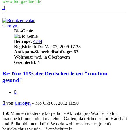
www.bio-gaertner.de
Nach
oben
Carolyn
Bio-Genie
Beiträge:
4744
Registriert:
Do Mai 07, 2009 17:28
Antispam-Sicherheitsabfrage:
63
Wohnort:
jwd. in Oberbayern
Geschlecht:
Re: Nur 11% der Deutschen leben "rundum
gesund"
Zitieren
Beitrag
von
Carolyn
»
Mo Okt 08, 2012 11:50
150 Minuten moderate körperliche Aktivität pro Woche - dafür
brauche ich noch nicht mal einen Garten, da reichen schon Haushalt
und Balkonblumen dafür! Was da wohl wieder alles (nicht)
berücksichtigt wurde... *kopfschüttel*