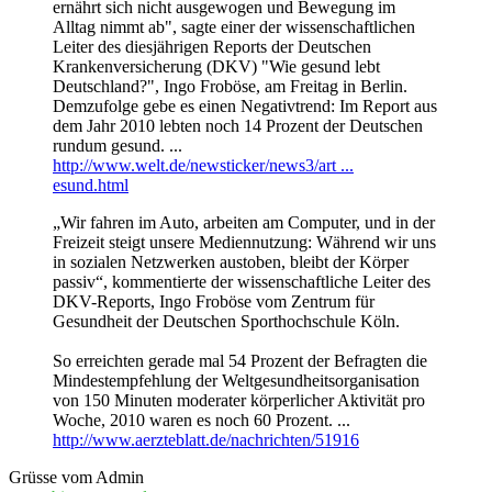
ernährt sich nicht ausgewogen und Bewegung im
Alltag nimmt ab", sagte einer der wissenschaftlichen
Leiter des diesjährigen Reports der Deutschen
Krankenversicherung (DKV) "Wie gesund lebt
Deutschland?", Ingo Froböse, am Freitag in Berlin.
Demzufolge gebe es einen Negativtrend: Im Report aus
dem Jahr 2010 lebten noch 14 Prozent der Deutschen
rundum gesund. ...
http://www.welt.de/newsticker/news3/art ...
esund.html
„Wir fahren im Auto, arbeiten am Computer, und in der
Freizeit steigt unsere Medien­nutzung: Während wir uns
in sozialen Netzwerken austoben, bleibt der Körper
passiv“, kommentierte der wissenschaftliche Leiter des
DKV-Reports, Ingo Froböse vom Zentrum für
Gesundheit der Deutschen Sporthochschule Köln.
So erreichten gerade mal 54 Prozent der Befragten die
Mindestempfehlung der Weltgesundheitsorganisation
von 150 Minuten moderater körperlicher Aktivität pro
Woche, 2010 waren es noch 60 Prozent. ...
http://www.aerzteblatt.de/nachrichten/51916
Grüsse vom Admin