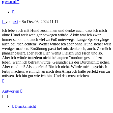
gesund"
Zitieren
Beitrag
von
oxi
»
So Dez 08, 2024 11:11
Ich lebe auch mit Hund zusammen und denke auch, dass ich mich
ohne Hund weit weniger bewegen würde. Aktiv war ich zwar
immer schon und auch viel zu Fuß unterwegs. Lange Spaziergänge
auch bei "schlechtem" Wetter würde ich aber ohne Hund sicher weit
weniger machen. Ernährung passt bei mir, denke ich, auch. Ziemlich
planzenbasiert, aber auch Eier, wenig Fleisch und Fisch und so.
Aber ich würde trotzdem nicht behaupten "rundum gesund" zu
leben, wenn ich befragt würde. Gesünder als der Durchscnitt sicher.
Aber rundum? Also perfekt? Bin ich nicht. Würde mich psychisch
fertig machen, wenn ich an mich den Anspruch hätte perfekt sein zu
müssen. Ich bin gut wie ich bin. Und das muss reichen.
Nach
oben
Antworten
Druckansicht