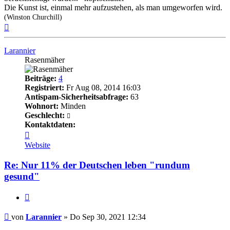
Die Kunst ist, einmal mehr aufzustehen, als man umgeworfen wird.
(Winston Churchill)
Nach
oben
Larannier
Rasenmäher
Beiträge:
4
Registriert:
Fr Aug 08, 2014 16:03
Antispam-Sicherheitsabfrage:
63
Wohnort:
Minden
Geschlecht:
Kontaktdaten:
Kontaktdaten
von
Website
Larannier
Re: Nur 11% der Deutschen leben "rundum
gesund"
Zitieren
Beitrag
von
Larannier
»
Do Sep 30, 2021 12:34