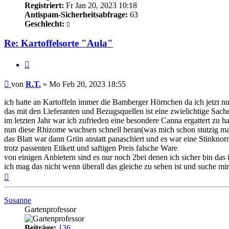
Registriert:
Fr Jan 20, 2023 10:18
Antispam-Sicherheitsabfrage:
63
Geschlecht:
Re: Kartoffelsorte "Aula"
Zitieren
Beitrag
von
R.T.
»
Mo Feb 20, 2023 18:55
ich hatte an Kartoffeln immer die Bamberger Hörnchen da ich jetzt 
das mit den Lieferanten und Bezugsquellen ist eine zwielichtige Sa
im letzten Jahr war ich zufrieden eine besondere Canna ergattert zu h
nun diese Rhizome wuchsen schnell heran(was mich schon stutzig ma
das Blatt war dann Grün anstatt panaschiert und es war eine Stinknor
trotz passenten Etikett und saftigen Preis falsche Ware
von einigen Anbietern sind es nur noch 2bei denen ich sicher bin da
ich mag das nicht wenn überall das gleiche zu sehen ist und suche mir 
Nach
oben
Susanne
Gartenprofessor
Beiträge:
136