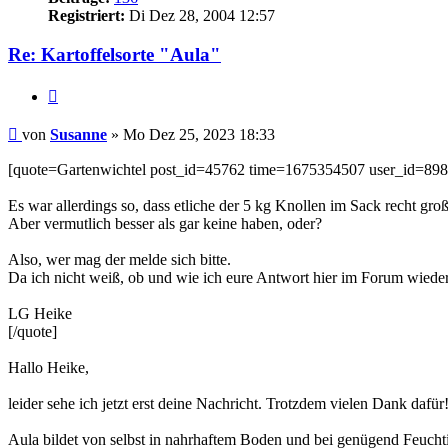
Registriert:
Di Dez 28, 2004 12:57
Re: Kartoffelsorte "Aula"
Zitieren
Beitrag
von
Susanne
»
Mo Dez 25, 2023 18:33
[quote=Gartenwichtel post_id=45762 time=1675354507 user_id=898
Es war allerdings so, dass etliche der 5 kg Knollen im Sack recht gr
Aber vermutlich besser als gar keine haben, oder?
Also, wer mag der melde sich bitte.
Da ich nicht weiß, ob und wie ich eure Antwort hier im Forum wiederf
LG Heike
[/quote]
Hallo Heike,
leider sehe ich jetzt erst deine Nachricht. Trotzdem vielen Dank dafür
Aula bildet von selbst in nahrhaftem Boden und bei genügend Feuch