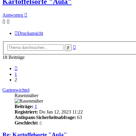
Kartoffelsorte "Aula"
Antworten
Druckansicht
Erweiterte
Suche
Suche
18 Beiträge
Vorherige
1
2
Gartenwichtel
Rasenmäher
Beiträge:
1
Registriert:
Do Jan 12, 2023 11:22
Antispam-Sicherheitsabfrage:
63
Geschlecht:
Re: Kartoffelsorte "Aula"