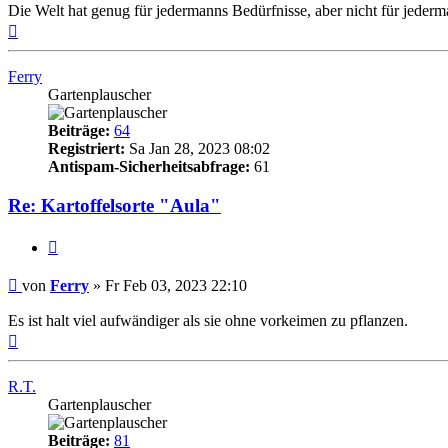
Die Welt hat genug für jedermanns Bedürfnisse, aber nicht für jeder
Nach
oben
Ferry
Gartenplauscher
Beiträge:
64
Registriert:
Sa Jan 28, 2023 08:02
Antispam-Sicherheitsabfrage:
61
Re: Kartoffelsorte "Aula"
Zitieren
Beitrag
von
Ferry
»
Fr Feb 03, 2023 22:10
Es ist halt viel aufwändiger als sie ohne vorkeimen zu pflanzen.
Nach
oben
R.T.
Gartenplauscher
Beiträge:
81