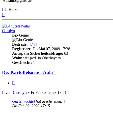
Wusalilo@gmx de
LG Heike
Nach
oben
Carolyn
Bio-Genie
Beiträge:
4744
Registriert:
Do Mai 07, 2009 17:28
Antispam-Sicherheitsabfrage:
63
Wohnort:
jwd. in Oberbayern
Geschlecht:
Re: Kartoffelsorte "Aula"
Zitieren
Beitrag
von
Carolyn
»
Fr Feb 03, 2023 13:51
Gartenwichtel
hat geschrieben:
↑
Do Feb 02, 2023 17:15