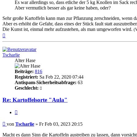
Es war allerdings so, dass etliche der 5 kg Knollen im Sack re
Aber vermutlich besser als gar keine haben, oder?
Sehr große Kartoffeln kann man zur Pflanzung zerschneiden, wenn da
Aber es erhöht die Gefahr, dass eines der Stück fault statt auszutreiben,
Die Kunst ist, einmal mehr aufzustehen, als man umgeworfen wird.
(
Nach
oben
Tscharlie
Alter Hase
Beiträge:
816
Registriert:
Sa Feb 22, 2020 07:44
Antispam-Sicherheitsabfrage:
63
Geschlecht:
Re: Kartoffelsorte "Aula"
Zitieren
Beitrag
von
Tscharlie
»
Fr Feb 03, 2023 20:15
Macht es dann Sinn die Kartoffeln austreiben zu lassen, dann vorsicht