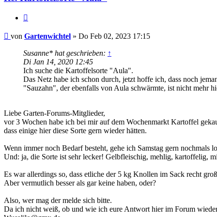
Zitieren
Beitrag
von
Gartenwichtel
»
Do Feb 02, 2023 17:15
Susanne* hat geschrieben:
↑
Di Jan 14, 2020 12:45
Ich suche die Kartoffelsorte "Aula".
Das Netz habe ich schon durch, jetzt hoffe ich, dass noch jeman
"Sauzahn", der ebenfalls von Aula schwärmte, ist nicht mehr hi
Liebe Garten-Forums-Mitglieder,
vor 3 Wochen habe ich bei mir auf dem Wochenmarkt Kartoffel gekauf
dass einige hier diese Sorte gern wieder hätten.
Wenn immer noch Bedarf besteht, gehe ich Samstag gern nochmals los 
Und: ja, die Sorte ist sehr lecker! Gelbfleischig, mehlig, kartoffelig, m
Es war allerdings so, dass etliche der 5 kg Knollen im Sack recht gr
Aber vermutlich besser als gar keine haben, oder?
Also, wer mag der melde sich bitte.
Da ich nicht weiß, ob und wie ich eure Antwort hier im Forum wiederf