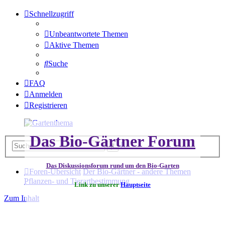
Schnellzugriff
Unbeantwortete Themen
Aktive Themen
Suche
FAQ
Anmelden
Registrieren
Das Bio-Gärtner Forum
Erweiterte
Suche
Suche
Das Diskussionsforum rund um den Bio-Garten
Foren-Übersicht
Der Bio-Gärtner - andere Themen
Pflanzen- und Tierartbestimmung
Link zu unserer
Hauptseite
Zum Inhalt