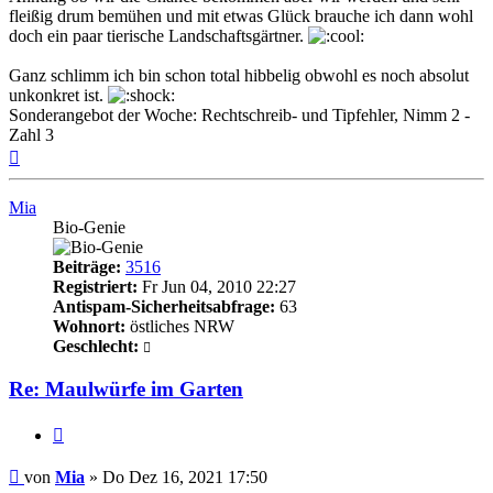
fleißig drum bemühen und mit etwas Glück brauche ich dann wohl
doch ein paar tierische Landschaftsgärtner.
Ganz schlimm ich bin schon total hibbelig obwohl es noch absolut
unkonkret ist.
Sonderangebot der Woche: Rechtschreib- und Tipfehler, Nimm 2 -
Zahl 3
Nach
oben
Mia
Bio-Genie
Beiträge:
3516
Registriert:
Fr Jun 04, 2010 22:27
Antispam-Sicherheitsabfrage:
63
Wohnort:
östliches NRW
Geschlecht:
Re: Maulwürfe im Garten
Zitieren
Beitrag
von
Mia
»
Do Dez 16, 2021 17:50