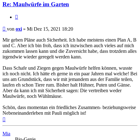
Re: Maulwürfe im Garten
Zitieren
Beitrag
von
oxi
»
Mi Dez 15, 2021 18:20
Mir geben Pläne auch Sicherheit. Ich habe meistens einen Plan A, B
und C. Aber ich bin froh, dass ich inzwischen auch vieles auf mich
zukommen lassen kann und die Zuversicht habe, dass trotzdem alles
irgendwie wieder geregelt werden kann.
Dass Schafe und Ziegen gegen Maulwürfe helfen können, wusste
ich noch nicht. Ich hätte eh gerne in ein paar Jahren mal welche! Bei
uns am Grundstück, dass wir mit jemandem aus der Familie teilen,
laufen eh schon Tiere rum. Bisher halt Hühner, Puten und Gänse.
Aber da kann ich mit Sicherheit sagen: Die vertreiben weder
Maulwürfe, noch Wühlmäuse.
Schön, dass momentan ein friedliches Zusammen- beziehungsweise
Nebeneinanderleben mit Pauli möglich ist!
Nach
oben
Mia
Bio-Genie