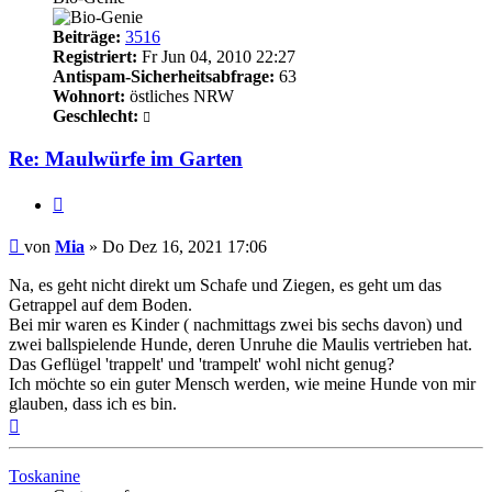
Beiträge:
3516
Registriert:
Fr Jun 04, 2010 22:27
Antispam-Sicherheitsabfrage:
63
Wohnort:
östliches NRW
Geschlecht:
Re: Maulwürfe im Garten
Zitieren
Beitrag
von
Mia
»
Do Dez 16, 2021 17:06
Na, es geht nicht direkt um Schafe und Ziegen, es geht um das
Getrappel auf dem Boden.
Bei mir waren es Kinder ( nachmittags zwei bis sechs davon) und
zwei ballspielende Hunde, deren Unruhe die Maulis vertrieben hat.
Das Geflügel 'trappelt' und 'trampelt' wohl nicht genug?
Ich möchte so ein guter Mensch werden, wie meine Hunde von mir
glauben, dass ich es bin.
Nach
oben
Toskanine