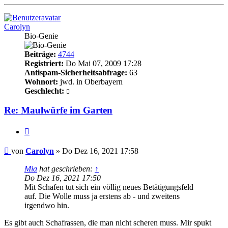
oben
Carolyn
Bio-Genie
Beiträge:
4744
Registriert:
Do Mai 07, 2009 17:28
Antispam-Sicherheitsabfrage:
63
Wohnort:
jwd. in Oberbayern
Geschlecht:
Re: Maulwürfe im Garten
Zitieren
Beitrag
von
Carolyn
»
Do Dez 16, 2021 17:58
Mia
hat geschrieben:
↑
Do Dez 16, 2021 17:50
Mit Schafen tut sich ein völlig neues Betätigungsfeld
auf. Die Wolle muss ja erstens ab - und zweitens
irgendwo hin.
Es gibt auch Schafrassen, die man nicht scheren muss. Mir spukt