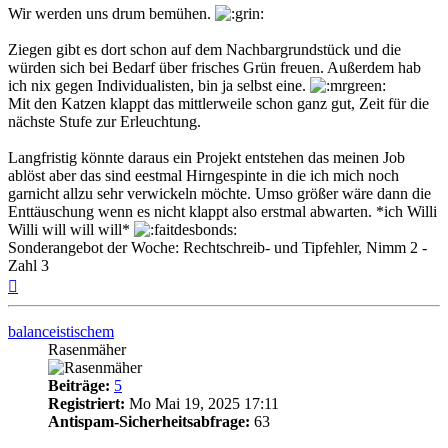
Wir werden uns drum bemühen.
Ziegen gibt es dort schon auf dem Nachbargrundstück und die
würden sich bei Bedarf über frisches Grün freuen. Außerdem hab
ich nix gegen Individualisten, bin ja selbst eine.
Mit den Katzen klappt das mittlerweile schon ganz gut, Zeit für die
nächste Stufe zur Erleuchtung.
Langfristig könnte daraus ein Projekt entstehen das meinen Job
ablöst aber das sind eestmal Hirngespinte in die ich mich noch
garnicht allzu sehr verwickeln möchte. Umso größer wäre dann die
Enttäuschung wenn es nicht klappt also erstmal abwarten. *ich Willi
Willi will will will*
Sonderangebot der Woche: Rechtschreib- und Tipfehler, Nimm 2 -
Zahl 3
Nach
oben
balanceistischem
Rasenmäher
Beiträge:
5
Registriert:
Mo Mai 19, 2025 17:11
Antispam-Sicherheitsabfrage:
63