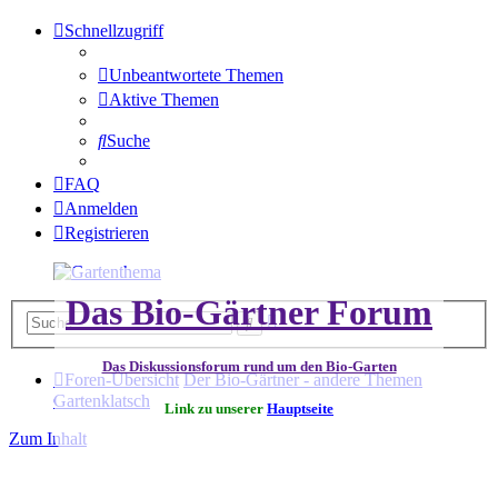
Schnellzugriff
Unbeantwortete Themen
Aktive Themen
Suche
FAQ
Anmelden
Registrieren
Das Bio-Gärtner Forum
Erweiterte
Suche
Suche
Das Diskussionsforum rund um den Bio-Garten
Foren-Übersicht
Der Bio-Gärtner - andere Themen
Gartenklatsch
Link zu unserer
Hauptseite
Zum Inhalt