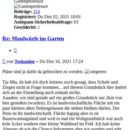
Gartenprofessor
Beiträge:
114
Registriert:
Do Dez 02, 2021 10:01
Antispam-Sicherheitsabfrage:
63
Geschlecht:
Re: Maulwürfe im Garten
Zitieren
Beitrag
von
Toskanine
»
Do Dez 16, 2021 17:24
Pläne sind ja dafür da gebrochen zu werden.
Tja Mia, da hab ich doch letztens noch gesagt, dass Schafe und
Ziegen nicht in Frage kommen... auf diesem Grundstück hier ändert
sich an der Einstellung auch zeitnah nichts.
Aaaaber, wir sind gerade auf ein großes Grundstück nur 2km von
hier gestoßen (worden). Es ist landwirtschaftliche Fläche mit ein
paar kleinen alten Nebengelassen die stehen bleiben dürfen. Der
Preis ist für landwirtschaftl. Fläche happig aber es ist
Bauerwartungsland und weil es mal ein Wohgrundstück war auch
kein Acker sondern eine kleine Waldinsel im Feld. Ich hab keine
Ahnung ob wir die Chance bekommen aber wir werden und sehr