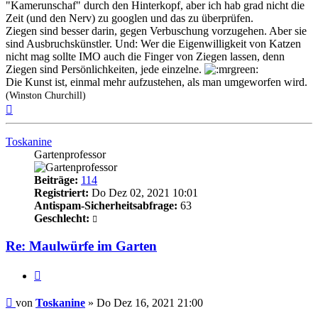
"Kamerunschaf" durch den Hinterkopf, aber ich hab grad nicht die
Zeit (und den Nerv) zu googlen und das zu überprüfen.
Ziegen sind besser darin, gegen Verbuschung vorzugehen. Aber sie
sind Ausbruchskünstler. Und: Wer die Eigenwilligkeit von Katzen
nicht mag sollte IMO auch die Finger von Ziegen lassen, denn
Ziegen sind Persönlichkeiten, jede einzelne.
Die Kunst ist, einmal mehr aufzustehen, als man umgeworfen wird.
(Winston Churchill)
Nach
oben
Toskanine
Gartenprofessor
Beiträge:
114
Registriert:
Do Dez 02, 2021 10:01
Antispam-Sicherheitsabfrage:
63
Geschlecht:
Re: Maulwürfe im Garten
Zitieren
Beitrag
von
Toskanine
»
Do Dez 16, 2021 21:00