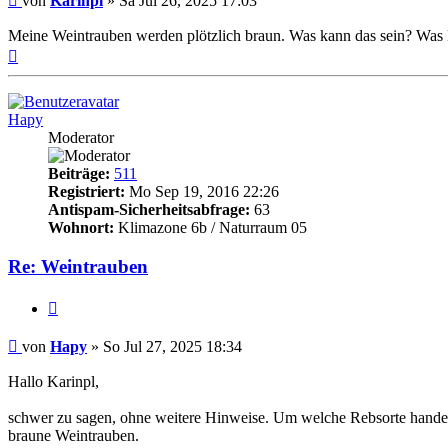
von
Karinpl
»
Sa Jul 26, 2025 17:03
Meine Weintrauben werden plötzlich braun. Was kann das sein? Was
Nach
oben
Hapy
Moderator
Beiträge:
511
Registriert:
Mo Sep 19, 2016 22:26
Antispam-Sicherheitsabfrage:
63
Wohnort:
Klimazone 6b / Naturraum 05
Re: Weintrauben
Zitieren
Beitrag
von
Hapy
»
So Jul 27, 2025 18:34
Hallo Karinpl,
schwer zu sagen, ohne weitere Hinweise. Um welche Rebsorte handelt e
braune Weintrauben.