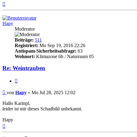
Nach
oben
Hapy
Moderator
Beiträge:
511
Registriert:
Mo Sep 19, 2016 22:26
Antispam-Sicherheitsabfrage:
63
Wohnort:
Klimazone 6b / Naturraum 05
Re: Weintrauben
Zitieren
Beitrag
von
Hapy
»
Mo Jul 28, 2025 12:02
Hallo Karinpl,
leider ist mir dieses Schadbild unbekannt.
Hapy
Nach
oben