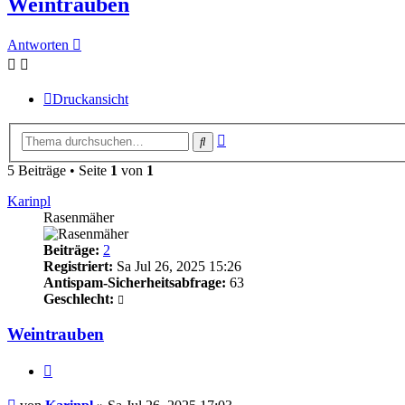
Weintrauben
Antworten
Druckansicht
Erweiterte
Suche
Suche
5 Beiträge • Seite
1
von
1
Karinpl
Rasenmäher
Beiträge:
2
Registriert:
Sa Jul 26, 2025 15:26
Antispam-Sicherheitsabfrage:
63
Geschlecht:
Weintrauben
Zitieren
Beitrag