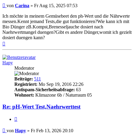
Beitrag
von
Carina
»
Fr Aug 15, 2025 07:53
Ich möchte in meinem Gemüsebeet den ph-Wert und die Nährwerte
messen.Kennt jemand Tests,die gut funktionieren?Wie kann ich mit
Bio Dünger zB.Kompst,Brenesseljauche dosiert nach
Naehrwertmangel duengen?Gibt es andere Dünger,womit ich gezielt
dosiert duengen kann?
Nach
oben
Hapy
Moderator
Beiträge:
511
Registriert:
Mo Sep 19, 2016 22:26
Antispam-Sicherheitsabfrage:
63
Wohnort:
Klimazone 6b / Naturraum 05
Re: pH-Wert Test,Naehrwerttest
Zitieren
Beitrag
von
Hapy
»
Fr Feb 13, 2026 20:10