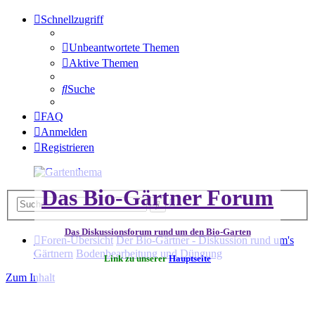
Schnellzugriff
Unbeantwortete Themen
Aktive Themen
Suche
FAQ
Anmelden
Registrieren
Das Bio-Gärtner Forum
Erweiterte
Suche
Suche
Das Diskussionsforum rund um den Bio-Garten
Foren-Übersicht
Der Bio-Gärtner - Diskussion rund um's
Gärtnern
Bodenbearbeitung und Düngung
Link zu unserer
Hauptseite
Zum Inhalt