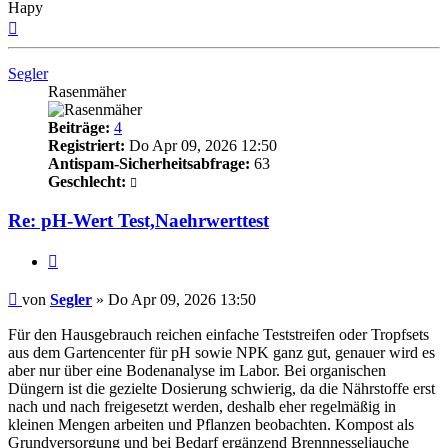
Hapy
Nach
oben
Segler
Rasenmäher
Beiträge:
4
Registriert:
Do Apr 09, 2026 12:50
Antispam-Sicherheitsabfrage:
63
Geschlecht:
Re: pH-Wert Test,Naehrwerttest
Zitieren
Beitrag
von
Segler
»
Do Apr 09, 2026 13:50
Für den Hausgebrauch reichen einfache Teststreifen oder Tropfsets
aus dem Gartencenter für pH sowie NPK ganz gut, genauer wird es
aber nur über eine Bodenanalyse im Labor. Bei organischen
Düngern ist die gezielte Dosierung schwierig, da die Nährstoffe erst
nach und nach freigesetzt werden, deshalb eher regelmäßig in
kleinen Mengen arbeiten und Pflanzen beobachten. Kompost als
Grundversorgung und bei Bedarf ergänzend Brennnesseljauche