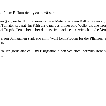
 auf dem Balkon richtig zu bewässern.
reitung) angeschafft und diesen ca zwei Meter über dem Balkonboden a
Tomaten separat. Im Frühjahr dauert es immer eine Weile, bis alle Tro
i Tropfstellen haben, aber da muss ich noch sehen, wie ich an die Ver
hwarzen Schläuchen stark erwärmt. Wohl kein Problen für die Pflanzen, 
en.
uern. Ich gieße also ca. 5 ml Essigsäure in den Schlauch, der zum Behäl
rn.