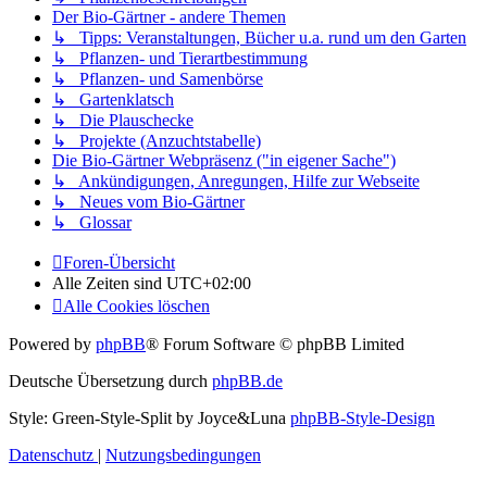
Der Bio-Gärtner - andere Themen
↳ Tipps: Veranstaltungen, Bücher u.a. rund um den Garten
↳ Pflanzen- und Tierartbestimmung
↳ Pflanzen- und Samenbörse
↳ Gartenklatsch
↳ Die Plauschecke
↳ Projekte (Anzuchtstabelle)
Die Bio-Gärtner Webpräsenz ("in eigener Sache")
↳ Ankündigungen, Anregungen, Hilfe zur Webseite
↳ Neues vom Bio-Gärtner
↳ Glossar
Foren-Übersicht
Alle Zeiten sind
UTC+02:00
Alle Cookies löschen
Powered by
phpBB
® Forum Software © phpBB Limited
Deutsche Übersetzung durch
phpBB.de
Style: Green-Style-Split by Joyce&Luna
phpBB-Style-Design
Datenschutz
|
Nutzungsbedingungen