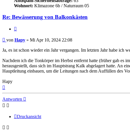
Antispam-Sicherheitsabfrage:
63
Wohnort:
Klimazone 6b / Naturraum 05
Re: Bewässerung von Balkonkästen
Zitieren
Beitrag
von
Hapy
»
Mi Apr 10, 2024 22:08
Ja, es ist schon wieder ein Jahr vergangen. Im letzten Jahr habe ich w
Nachdem ich die Tonkörper im Herbst entfernt hatte (früher gab es i
herausgestellt, dass sich im Hauptstrang Kalk abgelagert hatte. An e
Hauptleitung einbauen, um die Leitungen nach dem Auffüllen des Vor
Hapy
Nach
oben
Antworten
Druckansicht