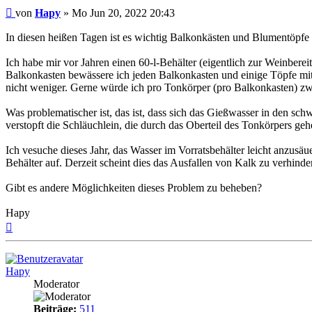
Beitrag
von
Hapy
»
Mo Jun 20, 2022 20:43
In diesen heißen Tagen ist es wichtig Balkonkästen und Blumentöpfe
Ich habe mir vor Jahren einen 60-l-Behälter (eigentlich zur Weinbe
Balkonkasten bewässere ich jeden Balkonkasten und einige Töpfe mit 
nicht weniger. Gerne würde ich pro Tonkörper (pro Balkonkasten) zwe
Was problematischer ist, das ist, dass sich das Gießwasser in den sc
verstopft die Schläuchlein, die durch das Oberteil des Tonkörpers geh
Ich vesuche dieses Jahr, das Wasser im Vorratsbehälter leicht anzusä
Behälter auf. Derzeit scheint dies das Ausfallen von Kalk zu verhinde
Gibt es andere Möglichkeiten dieses Problem zu beheben?
Hapy
Nach
oben
Hapy
Moderator
Beiträge:
511