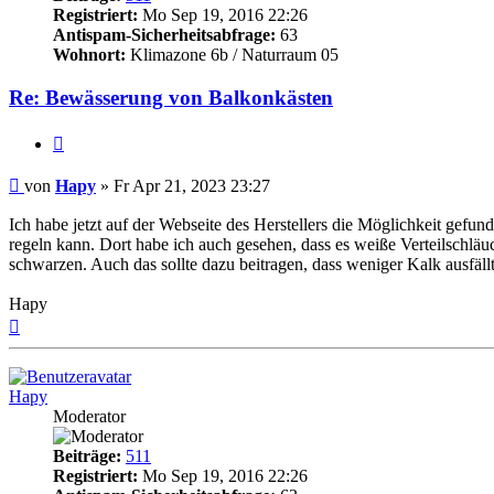
Registriert:
Mo Sep 19, 2016 22:26
Antispam-Sicherheitsabfrage:
63
Wohnort:
Klimazone 6b / Naturraum 05
Re: Bewässerung von Balkonkästen
Zitieren
Beitrag
von
Hapy
»
Fr Apr 21, 2023 23:27
Ich habe jetzt auf der Webseite des Herstellers die Möglichkeit gefund
regeln kann. Dort habe ich auch gesehen, dass es weiße Verteilschläuc
schwarzen. Auch das sollte dazu beitragen, dass weniger Kalk ausfällt u
Hapy
Nach
oben
Hapy
Moderator
Beiträge:
511
Registriert:
Mo Sep 19, 2016 22:26